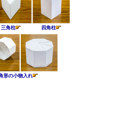
三角柱
四角柱
角形の小物入れ