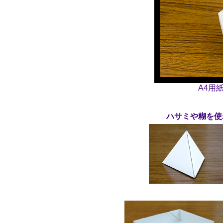
A4用
ハサミや糊を使