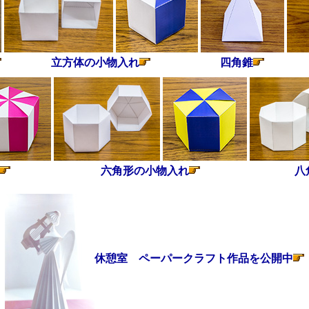
立方体の小物入れ
四角錐
六角形の小物入れ
八
休憩室 ペーパークラフト作品を公開中