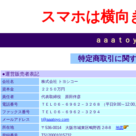
スマホは横向
ａａａｔｏ
特定商取引に関す
●運営販売者表記
会社名
株式会社 トヨシコー
資本金
２２５０万円
責任者
代表取締役 原田伴彦
電話番号
ＴＥＬ０６－６９６２－３２６８ （平日9:00～12:00, 13
ファックス番号
ＴＥＬ０６－６９６２－３２９４
メールアドレス
t@aaatoyo.com
所在地
〒536-0014 大阪市城東区鴫野西 2-8-8
地図
登録番号
T5120001015732