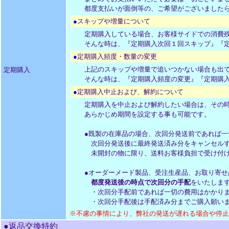
都度支払いが面倒等の、ご希望がございました
●
スキップや増量について
定期購入している場合、お客様サイドでの消費
そんな時は、『定期購入次回１回スキップ』『
●
定期購入頻度・数量の変更
上記のスキップや増量で追いつかない場合も出
定期購入
そんな時は、『定期購入頻度の変更』『定期購
●
定期購入中止および、解約について
定期購入を中止および解約したい場合は、その
あらかじめ期間を設定する事も可能です。
●既製の在庫品の場合、次回分発送前であれば一
次回分発送後に最終発送済み分をキャンセルす
未開封の物に限り、送料お客様負担で受け付
●オーダーメード製品、受注生産品、お取り寄せ
都度発送後の時点で次回分の手配
をいたしま
・次回分手配前であれば一切の費用はかかり
・次回分手配後は手配済み分までご購入願いま
※不慮の事情により、弊社の発送が遅れる場合や停止
●返品交換特約