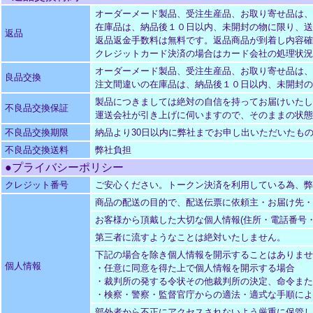
オーダーメード製品、受注生産品、お取り寄せ品は、
在庫品は、納品後１０日以内、未開封の物に限り、送
返品
返品返金手数料は無料です。返品商品が到着し内容確
クレジットカード決済の場合はカード会社の処理状況
オーダーメード製品、受注生産品、お取り寄せ品は、
良品交換
注文間違いの在庫品は、納品後１０日以内、未開封の
製品につきましては絶対の自信を持ってお届けいたし
不良品交換保証
運送会社が引き上げに伺いますので、そのままの状態
不良品交換期限
納品より30日以内に弊社までお申し出いただいたも
不良品交換送料
弊社負担
●プライバシーポリシー
クレジット番号
ご安心ください。トークン決済を利用している為、弊
商品の配送の目的で、配送伝票に依頼主・お届け先・
お客様から頂戴した大切な個人情報(住所・電話番号
第三者に流すようなことは絶対いたしません。
下記の場合を除き個人情報を開示することはありませ
個人情報
・任意に同意を得た上で個人情報を開示する場合
・裁判所の発する令状その他裁判所の決定、命令また
・検察・警察・監督官庁からの適法・適式な手順によ
部外者から不正にアクセスされないよう厳重に保管し