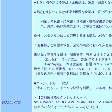
●１０万円を超える物は入金確認後、製造・発送とな
●上記お支払い方法が経理上困難な企業様・官公庁様
別途：領収書・請求書・見積書・御指定書類の提
又、お買いあげ実績により、ご希望で後払い扱い
例外：スタクリンは１０万円を超える商品も代金引換
※お客様がご希望の場合、全ての商品において入金確
振込先：三井住友銀行 城東支店 当座 ２５５７２
楽天銀行 ロック支店 普通 ７０１８０８７ 
PayPay銀行 本店営業部 普通 ６９２６４
郵便振替 ： 口座番号 ００９５０－１－６２９７９
（振り込み料・振替手数料はお客様負担でお願いしま
■クレジットカード決済
ご安心ください。トークン決済を利用している為、弊
・【ご利用可能なクレジットカード】
お支払い方法
VISA Master Card JCB AMERICAN EXPRESS Diners
お支払い方法は「一括払い」のみとなります。