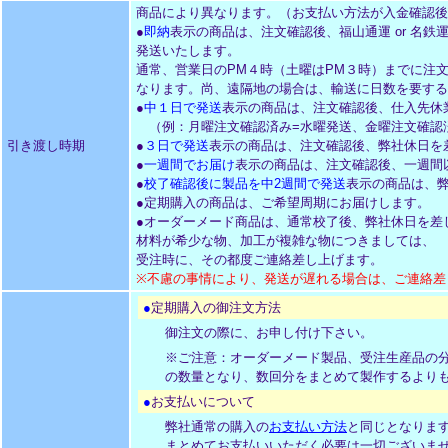
商品により異なります。（お支払い方法が入金確認後
●
即納
表示の商品は、注文確認後、福山通運 or 名鉄運輸 
発送いたします。
通常、営業日のPM４時（土曜はPM３時）までに注
なります。尚、遠隔地の場合は、輸送に日数を要する
●
中１日で発送
表示の商品は、注文確認後、仕入先休
（例：月曜注文確認済み=水曜発送、金曜注文確認
引き渡し時期
●
３日で発送
表示の商品は、注文確認後、弊社休日を
●
一週間でお届け
表示の商品は、注文確認後、一週間
●
校了確認後に製品を中2週間で発送
表示の商品は、
●定期購入の商品は、ご希望周期にお届けします。
●オーダーメード商品は、通常校了後、弊社休日を差
材料が希少な物、加工が複雑な物につきましては、
受注時に、その都度ご連絡差し上げます。
※不慮の事情により、発送が遅れる場合は、ご連絡差
●
定期購入の御注文方法
御注文の際に、お申し付け下さい。
※ご注意：オーダーメード製品、受注生産品の
の数量となり、数回分をまとめて製作するより
●
お支払いについて
弊社通常の購入の
お支払い方法
と同じとなりま
まとめてお支払いいただく必要は一切ございま