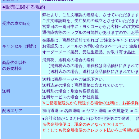
●販売に関する規約
弊社より、ご注文確認の連絡を、させていただきます
ご注文確認時を、受注契約の成立とさせていただきま
受注の成立時期
営業日の一両日中にトヨシコーからお客様への注文確
通信障害等のトラブルの可能性がありますので、お手
在庫品は、商品発送前であれば ご注文をキャンセル
キャンセル（解約）
お電話又は、メールか お問い合わせページにて 連絡
オーダーメード製品、受注生産品、お取り寄せ品は、
消費税、送料別の場合の送料
商品代金以外
（消費税込みの場合、消費税は商品価格に含まれて
の必要料金
（送料込みの場合、送料は商品価格に含まれていま
送料は商品ページをご確認下さい。
送料込みの場合：商品価格に含まれています。
送料
送料別の場合：別途お客様負担
送料サービスの場合：弊社負担
※ご指定配送先から転送する場合の送料は、お客様負
配送エリア
福山通運 or 名鉄運輸 or ヤマト運輸 or 佐川急便
●合計金額が１０万円以下は代金引換便にて発送、（
※代金引換便は、現金のみとなっております。
どうしても代金引換便のクレジット払いをご希望の場