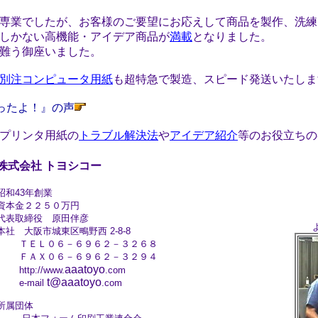
専業でしたが、お客様のご要望にお応えして商品を製作、洗練
しかない高機能・アイデア商品が
満載
となりました。
難う御座いました。
別注コンピュータ用紙
も超特急で製造、スピード発送いたしま
ったよ！』の声
プリンタ用紙の
トラブル解決法
や
アイデア紹介
等のお役立ちの
株式会社 トヨシコー
昭和43年創業
資本金２２５０万円
代表取締役 原田伴彦
本社 大阪市城東区鴫野西 2-8-8
ＴＥＬ０６－６９６２－３２６８
ＦＡＸ０６－６９６２－３２９４
aaatoyo
http://www.
.com
t@aaatoyo
e-mail
.com
所属団体