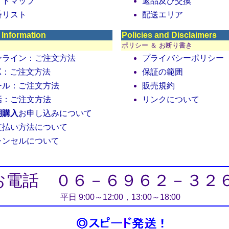
イトマップ
返品及び交換
番リスト
配送エリア
 Information
Policies and Disclaimers
ポリシー ＆ お断り書き
ンライン：ご注文方法
プライバシーポリシー
AX：ご注文方法
保証の範囲
ール：ご注文方法
販売規約
話：ご注文方法
リンクについて
期購入
お申し込みについて
支払い方法について
ャンセルについて
お電話 ０６－６９６２－３２
平日 9:00～12:00，13:00～18:00