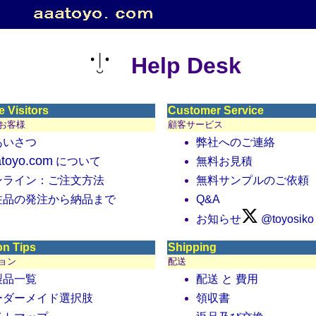
Help Desk
e Visitors
Customer Service
お客様
顧客サービス
あいさつ
弊社へのご連絡
atoyo.com
について
無料お見積
ンライン：ご注文方法
無料サンプルのご依頼
注品の発注から納品まで
Q&A
お知らせ
@toyosiko
on Tips
Shipping
ョン
配送
製品一覧
配送 と 費用
ーダーメイド選択肢
領収書