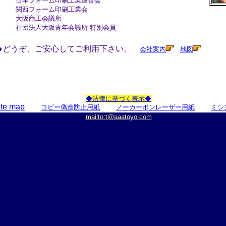
日本フォーム印刷工業連合会
関西フォーム印刷工業会
大阪商工会議所
社団法人大阪青年会議所 特別会員
●どうぞ、ご安心してご利用下さい。
会社案内
地図
◆法律に基づく表示◆
ite map
コピー偽造防止用紙
ノーカーボンレーザー用紙
ミシ
mailto:t@aaatoyo.com