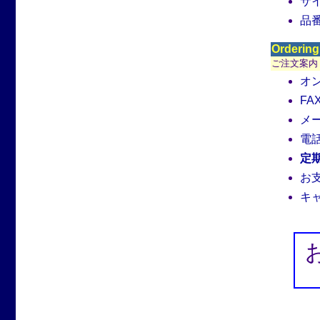
サ
品
Ordering
ご注文案内
オ
F
メ
電
定
お
キ