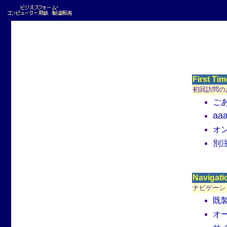
First Tim
初回訪問の
ご
aa
オ
別
Navigati
ナビゲーシ
既
オ