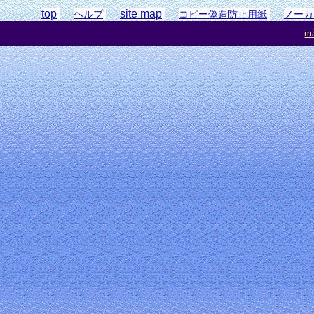
top
site map
ヘルプ
コピー偽造防止用紙
ノーカ
ma