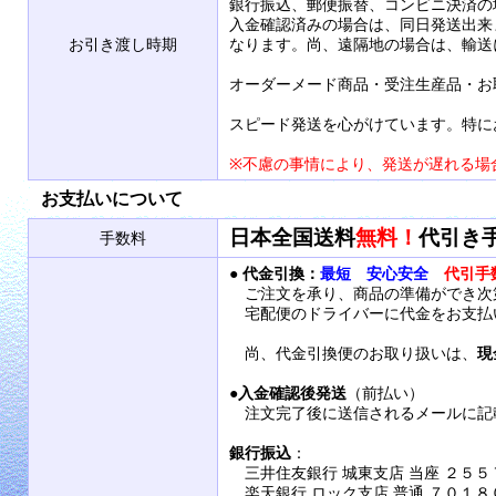
銀行振込、郵便振替、コンビニ決済の
入金確認済みの場合は、同日発送出来
お引き渡し時期
なります。尚、遠隔地の場合は、輸送
オーダーメード商品・受注生産品・お
スピード発送を心がけています。特に
※不慮の事情により、発送が遅れる場
お支払いについて
日本全国送料
無料！
代引き
手数料
●
代金引換：
最短 安心安全
代引手
ご注文を承り、商品の準備ができ次
宅配便のドライバーに代金をお支払
尚、代金引換便のお取り扱いは、
現
●
入金確認後発送
（前払い）
注文完了後に送信されるメールに記
銀行振込
：
三井住友銀行 城東支店 当座 ２５５
楽天銀行 ロック支店 普通 ７０１８