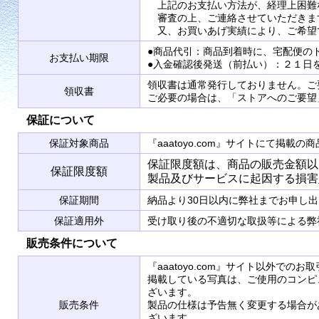
上記のお支払い方法が、経理上困難
審査の上、ご連絡させていただきま
又、お買いあげ実績により、ご希望
●商品代引：商品到着時に、宅配便の
お支払い期限
●入金確認後発送（前払い）：２１日
領収書は通常発行しておりません。ご
領収書
ご必要の場合は、「ストアへのご要望
保証について
保証対象商品
『aaatoyo.com』サイトにて掲
保証限度額は、商品の販売金額以
保証限度額
製品及びサービスに起因する損害
保証期間
納品より30日以内に弊社までお申し
保証適用外
受け取り後の不適切な取扱等による弊
販売条件について
『aaatoyo.com』サイト以外で
掲載している写真は、ご使用のコンピ
ざいます。
販売条件
製品の仕様は予告無く変更する場合が
ざいます。