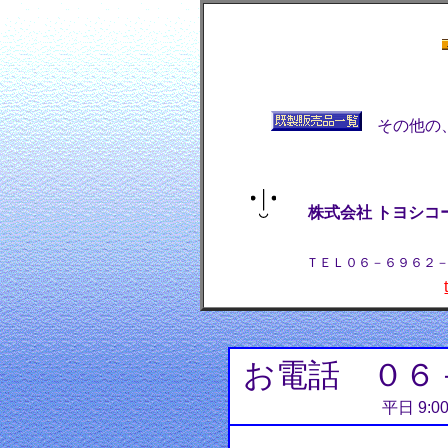
その他の
株式会社 トヨシコ
本社 536-001
ＴＥＬ０６－６９６２－３２６
お電話 ０６
平日 9:0