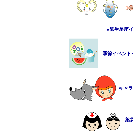
●誕生星座
季節イベント
キャ
薬