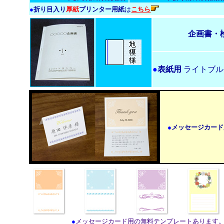
●
折り目入り
厚紙
プリンター用紙
は
こちら
企画書・
●
表紙用
ライトブル
●
メッセージカード
●
メッセージカード用の無料テンプレートあります