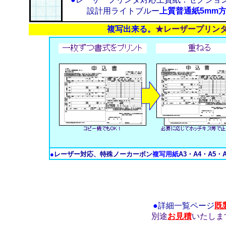
設計用ライトブルー
上質普通紙5mm
複写出来る。
★レーザープリン
●
レーザー対応、特殊ノーカーボン
複写用紙
A3・A4・A5・
●
詳細一覧ページ
既
別途
お見積
いたしま