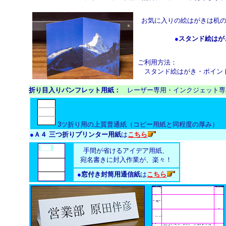
お気に入りの絵はがきは机
●
スタンド絵はが
ご利用方法：
スタンド絵はがき・ポイン
折り目入りパンフレット用紙：
レーザー専用・インクジェット専
3ツ折り用の上質普通紙（コピー用紙と同程度の厚み）
●
Ａ４ 三つ折りプリンター用紙
は
こちら
手間が省けるアイデア用紙、
宛名書きに封入作業が、楽々！
●
窓付き封筒用通信紙
は
こちら