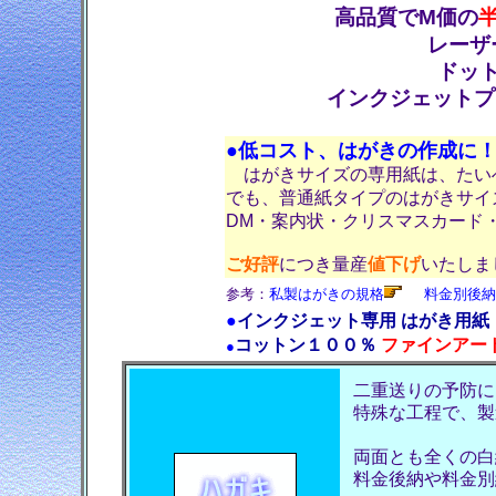
高品質でM価の
レーザ
ドッ
インクジェットプ
●低コスト、はがきの作成に
はがきサイズの専用紙は、たい
でも、普通紙タイプのはがきサイ
DM・案内状・クリスマスカード
ご好評
につき量産
値下げ
いたしま
参考：
私製はがきの規格
料金別後納
●
インクジェット専用 はがき用紙
コットン１００％
ファインアー
●
二重送りの予防に
特殊な工程で、製
両面とも全くの白
料金後納や料金別