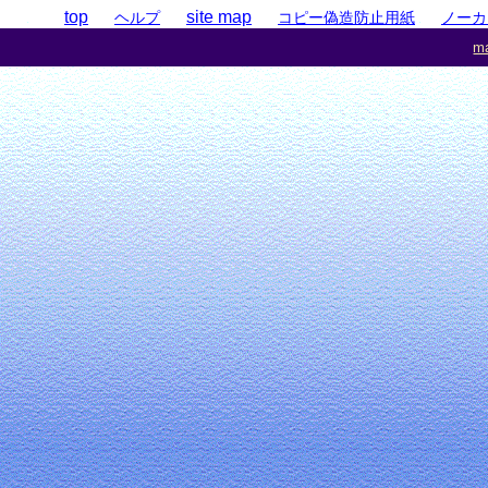
top
site map
ヘルプ
コピー偽造防止用紙
ノーカ
ma