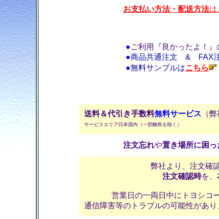
お支払い方法・配送方法
は
●
ご利用『良かったよ！』
●
商品共通注文 & FAX
●
無料サンプルは
こちら
送料＆代引き手数料
無料サービス
（弊
サービスエリア日本国内（一部離島を除く）
注文忘れ
や
置き場所に困っ
弊社より、注文確
注文確認時
を、
営業日の一両日中にトヨシコ
通信障害等のトラブルの可能性があり