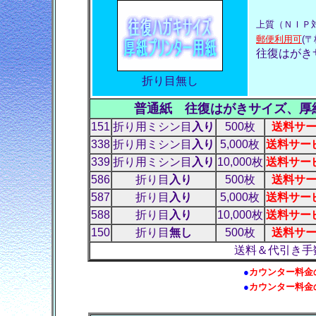
上質（ＮＩＰ
郵便利用可
(〒
往復はがき
折り目無し
普通紙 往復はがきサイズ、厚
151
折り用ミシン目
入り
500枚
送料サー
338
折り用ミシン目
入り
5,000枚
送料サービ
339
折り用ミシン目
入り
10,000枚
送料サービ
586
折り目
入り
500枚
送料サー
587
折り目
入り
5,000枚
送料サービ
588
折り目
入り
10,000枚
送料サービ
150
折り目
無し
500枚
送料サー
送料＆代引き手
●
カウンター料金
●
カウンター料金