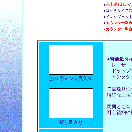
●
色上質紙
はが
●
はがきサイズ普
●
インクジェッ
●
カウンター料
●
カウンター料
●
普通紙タ
レーザー
ドットプ
インクジ
折り用
ミシン目入り
二重送りの
特殊な工程
両面とも全
料金後納や
折り目入り