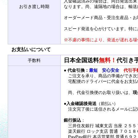
入金確認済みの場合は、同日発送出来
お引き渡し時期
なります。尚、遠隔地の場合は、輸送
オーダーメード商品・受注生産品・お
スピード発送を心がけています。特に
※不慮の事情により、発送が遅れる場
お支払いについて
日本全国送料
無料！
代引き
手数料
●
代金引換：
最短 安心安全
代引手
ご注文を承り、商品の準備ができ次
宅配便のドライバーに代金をお支払
尚、代金引換便のお取り扱いは、
現
●
入金確認後発送
（前払い）
注文完了後に送信されるメールに記
銀行振込
：
三井住友銀行 城東支店 当座 ２５５
楽天銀行 ロック支店 普通 ７０１８
PayPay銀行 本店営業部 普通６９