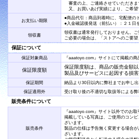
審査の上、ご連絡させていただきま
又、お買いあげ実績により、ご希望
●商品代引：商品到着時に、宅配便の
お支払い期限
●入金確認後発送（前払い）：２１日
領収書は通常発行しておりません。ご
領収書
ご必要の場合は、「ストアへのご要望
保証について
保証対象商品
『aaatoyo.com』サイトにて掲
保証限度額は、商品の販売金額以
保証限度額
製品及びサービスに起因する損害
保証期間
納品より30日以内に弊社までお申し
保証適用外
受け取り後の不適切な取扱等による弊
販売条件について
『aaatoyo.com』サイト以外で
掲載している写真は、ご使用のコンピ
ざいます。
販売条件
製品の仕様は予告無く変更する場合が
ざいます。