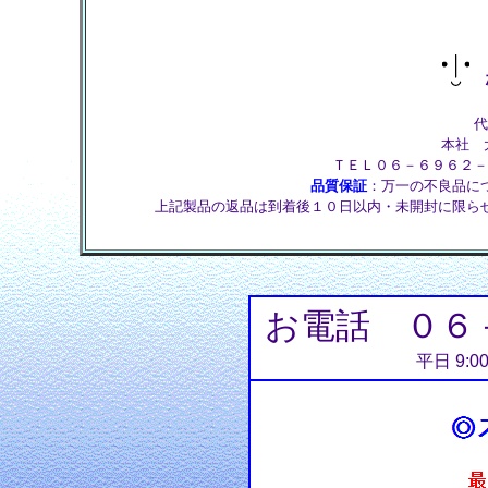
株
代
本社 大
ＴＥＬ０６－６９６２－
品質保証
：万一の不良品に
上記製品の返品は到着後１０日以内・未開封に限ら
お電話 ０６
平日 9:0