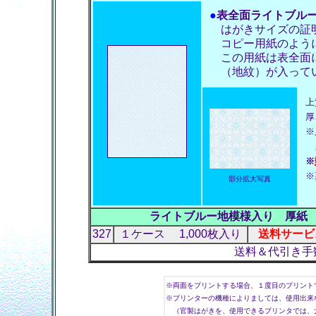
●
表全面ライトブル
はがきサイズの証明
コピー用紙のように
この用紙は表全面
（地紋）が入って
上
厚
※
よ
※
※
部分拡大写真
ライトブルー地模様入り 厚紙
327
１ケース 1,000枚入り
送料サービス
送料＆代引き手
※両面をプリントする場合、１度目のプリント
※プリンターの機種によりましては、使用出来
（官製はがきを、使用できるプリンタでは、