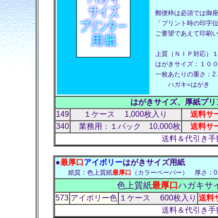
郵便枠は必須では
「プリント時の印字
ご要望であえて印刷
上質（ＮＩＰ対応）
はがきサイズ：１００
一枚あたりの重さ：
ハガキ=はがき
はがきサイズ、厚紙プリ
149
１ケース 1,000枚入り
送料サー
340
業務用：１パック 10,000枚
送料サー
送料＆代引き手
●
最厚口
アイボリー
はがきサイズ用紙
紙質：色上質紙
最厚口
（カラーペーパー） 厚さ：0.
色上質紙
最厚口
ハガキサ
573
アイボリー色
１ケース 600枚入り
送料サ
送料＆代引き手