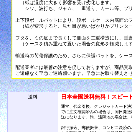
（紙は湿度に大きく影響を受け劣化します。
シワ、波打ち、ジャム、二重送り、カール等、プリ
上下段ボールパットにより、段ボールケース内底面の
（紙が変形すると、見た目が悪いばかりかプリンター
フタを、ミの底まで長くして側面を二重構造にし、垂
（ケースを積み重ねて置いた場合の変形を軽減しま
輸送時の荷傷保護のため、さらに保護パットを、ケー
配送業者には最善の注意を促しておりますが、商品受
ご遠慮なく至急ご連絡願います。早急にお取り替えさ
日本全国送料無料！スピー
送料
通常、代金引換、クレジットカード決
でに注文確認済みの場合は、同日発送
送になります。尚、遠隔地の場合は、
銀行振込、郵便振替、コンビニ決済の