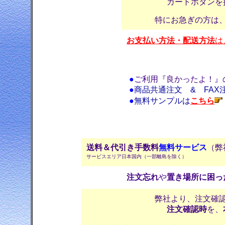
カートボタンを
特にお急ぎの方は
お支払い方法・配送方法
は
●
ご利用『良かったよ！』
●
商品共通注文 & FAX
●
無料サンプルは
こちら
送料＆代引き手数料
無料サービス
（弊
サービスエリア日本国内（一部離島を除く）
注文忘れ
や
置き場所に困っ
弊社より、注文確
注文確認時
を、