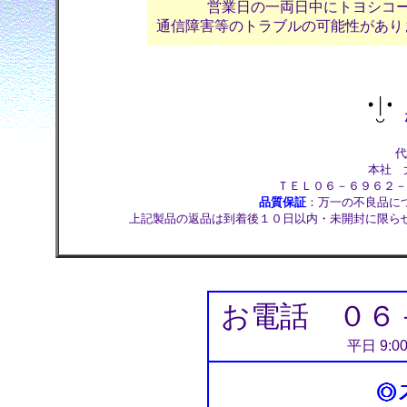
営業日の一両日中にトヨシコ
通信障害等のトラブルの可能性があり
株
代
本社 大
ＴＥＬ０６－６９６２－
品質保証
：万一の不良品に
上記製品の返品は到着後１０日以内・未開封に限ら
お電話 ０６
平日 9:0