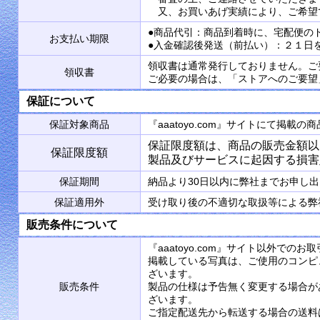
又、お買いあげ実績により、ご希望
●商品代引：商品到着時に、宅配便の
お支払い期限
●入金確認後発送（前払い）：２１日
領収書は通常発行しておりません。ご
領収書
ご必要の場合は、「ストアへのご要望
保証について
保証対象商品
『aaatoyo.com』サイトにて掲
保証限度額は、商品の販売金額以
保証限度額
製品及びサービスに起因する損害
保証期間
納品より30日以内に弊社までお申し
保証適用外
受け取り後の不適切な取扱等による弊
販売条件について
『aaatoyo.com』サイト以外で
掲載している写真は、ご使用のコンピ
ざいます。
販売条件
製品の仕様は予告無く変更する場合が
ざいます。
ご指定配送先から転送する場合の送料