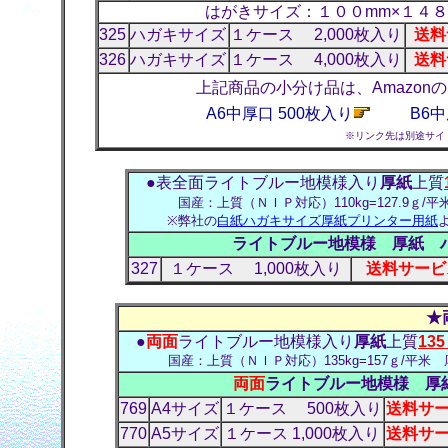
はがきサイズ：１００mm×１４
325
ハガキサイズ
１ケース 2,000枚入り
送料
326
ハガキサイズ
１ケース 4,000枚入り
送料
上記商品の小分け品は、Amazo
A6中厚口 500枚入り
B6中
※リンク先は別途サイ
●表全面ライトブルー地模様入り
厚紙
上質
国産：上質（ＮＩＰ対応）110kg=127.9ｇ
※弊社の
白紙ハガキサイズ厚紙プリンター用紙
ライトブルー地模様 厚紙 
327
１ケース 1,000枚入り
送料サービス
★
●
両面
ライトブルー地模様入り
厚紙
上質
13
国産：上質（ＮＩＰ対応）135kg=157ｇ/平米 厚
両面
ライトブルー地模様 厚紙
769
A4サイズ
１ケース 500枚入り
送料サー
770
A5サイズ
１ケース 1,000枚入り
送料サー