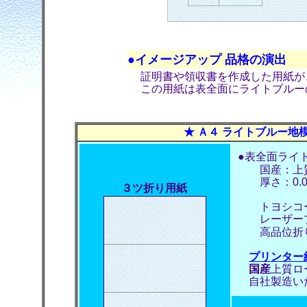
●イメージアップ 品格の演出
証明書や領収書を作成した用紙が
この用紙は表全面にライトブルー
★ Ａ４ ライトブルー地
●表全面ライ
国産：上質
厚さ：0.0
３ツ折り用紙
トヨシコー
レーザープ
高品位折り
プリンター
国産
上質ロ
自社製造い