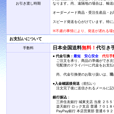
お引き渡し時期
なります。尚、遠隔地の場合は、輸送
オーダーメード商品・受注生産品・お
スピード発送を心がけています。特に
※不慮の事情により、発送が遅れる場
お支払いについて
日本全国送料
無料！
代引き
手数料
●
代金引換：
最短 安心安全
代引手
ご注文を承り、商品の準備ができ次
宅配便のドライバーに代金をお支払
尚、代金引換便のお取り扱いは、
現
●
入金確認後発送
（前払い）
注文完了後に送信されるメールに記
銀行振込
：
三井住友銀行 城東支店 当座 ２５５
楽天銀行 ロック支店 普通 ７０１８
PayPay銀行 本店営業部 普通６９