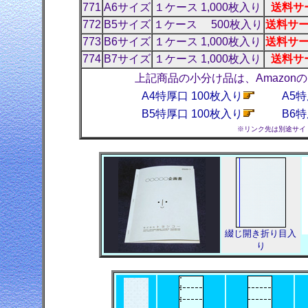
771
A6サイズ
１ケース 1,000枚入り
送料サー
772
B5サイズ
１ケース 500枚入り
送料サー
773
B6サイズ
１ケース 1,000枚入り
送料サー
774
B7サイズ
１ケース 1,000枚入り
送料サー
上記商品の小分け品は、Amazo
A4特厚口 100枚入り
A5特
B5特厚口 100枚入り
B6特
※リンク先は別途サイ
綴じ開き折り目入
り