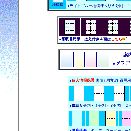
地模様
●
ライトブルー地模様入り６分割・４
●
領収書用紙 控え付き４面
は
こちら
案
●
グラデ
●
個人情報保護
裏面乱数地紋 親展
●
白紙
６分割・４分割・３分割・２
●
受注生産
色上質カラーペーパー/