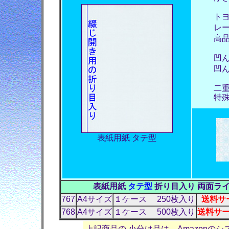
トヨシ
レーザ
高品位
凹んで
凹んで
二
特殊な
表紙用紙 タテ型
表紙用紙
タテ型
折り目入り 両面ライ
767
A4サイズ
１ケース 250枚入り
送料サー
768
A4サイズ
１ケース 500枚入り
送料サー
上記商品の 小分け品は、Amazonの