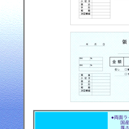
●両面
国産：
厚さ：0