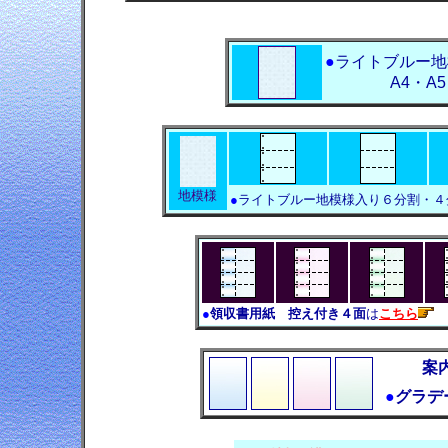
●
ライトブルー地
A4・A
地模様
●
ライトブルー地模様入り６分割・４
●
領収書用紙 控え付き４面
は
こちら
案
●
グラデ