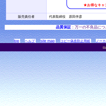
★お得なキャ
販売責任者
代表取締役 原田伴彦
品質保証
：万一の不良品につ
top
site map
ヘルプ
コピー偽造防止用紙
ノーカ
ma