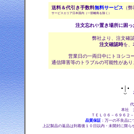
送料＆代引き手数料
無料サービス
（弊
サービスエリア日本国内（一部離島を除く）
注文忘れ
や
置き場所に困っ
弊社より、注文確
注文確認時
を、
営業日の一両日中にトヨシコ
通信障害等のトラブルの可能性があり
株
代
本社 大
ＴＥＬ０６－６９６２－
品質保証
：万一の不良品に
上記製品の返品は到着後１０日以内・未開封に限ら