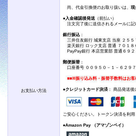
尚、代金引換便のお取り扱いは、
現
●
入金確認後発送
（前払い）
注文完了後に送信されるメールに記
銀行振込
：
三井住友銀行 城東支店 当座 ２５５
楽天銀行 ロック支店 普通 ７０１８
PayPay銀行 本店営業部 普通６９
郵便振替
：
口座番号 ００９５０－１－６２９７９
■■
※振り込み料・振替手数料はお客
●
クレジットカード決済
： 商品発送
お支払い方法
ご安心ください。トークン決済を利用
●
Amazon Pay （アマゾンペイ）