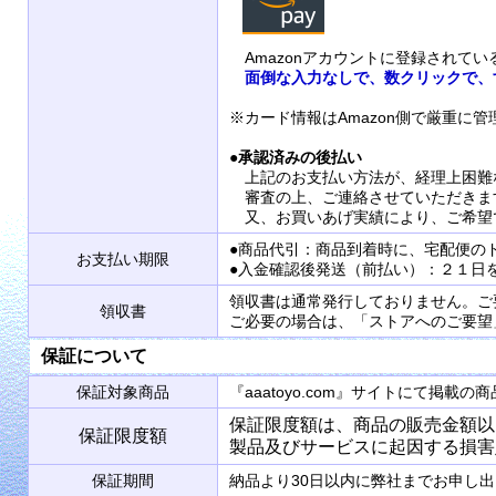
Amazonアカウントに登録されて
面倒な入力なしで、数クリックで、
※カード情報はAmazon側で厳重に
●
承認済みの後払い
上記のお支払い方法が、経理上困難
審査の上、ご連絡させていただきま
又、お買いあげ実績により、ご希望
●商品代引：商品到着時に、宅配便の
お支払い期限
●入金確認後発送（前払い）：２１日
領収書は通常発行しておりません。ご
領収書
ご必要の場合は、「ストアへのご要望
保証について
保証対象商品
『aaatoyo.com』サイトにて掲
保証限度額は、商品の販売金額以
保証限度額
製品及びサービスに起因する損害
保証期間
納品より30日以内に弊社までお申し