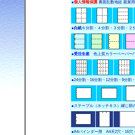
●
個人情報保護
裏面乱数地紋 親展
●
白紙
６分割・４分割・３分割・２
●
受注生産
色上質カラーペーパー/
●
24分割・16分割・12分割・9分割
●
ステープル（ホッチキス）綴じ部
●
A4バインダー用 A4天2穴・16穴