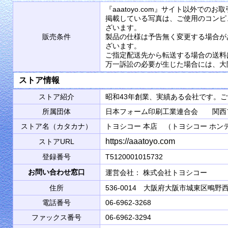
『aaatoyo.com』サイト以外で
掲載している写真は、ご使用のコンピ
ざいます。
販売条件
製品の仕様は予告無く変更する場合が
ざいます。
ご指定配送先から転送する場合の送料
万一訴訟の必要が生じた場合には、大
ストア情報
ストア紹介
昭和43年創業、実績ある会社です。
所属団体
日本フォーム印刷工業連合会 関西
ストア名（カタカナ）
トヨシコー 本店 （トヨシコー ホン
https://aaatoyo.com
ストアURL
登録番号
T5120001015732
お問い合わせ窓口
運営会社： 株式会社トヨシコ
住所
536-0014 大阪府大阪市城東区鴫野西2
電話番号
06-6962-3268
ファックス番号
06-6962-3294