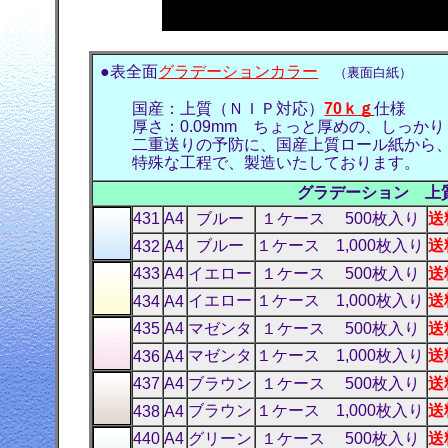
●表全面
グラデーションカラー
（裏面白紙）
国産：上質（ＮＩＰ対応）
70ｋｇ
仕様
厚さ：0.09mm ちょっと厚めの、しっかり
二重送りの予防に、国産上質ロール紙から
特殊な工程で、製造いたしております。
グラデーション 上質
431
A4
ブルー
１ケース 500枚入り
送
ブルー
１ケース 1,000枚入り
送
432
A4
433
A4
イエロー
１ケース 500枚入り
送
イエロー
１ケース 1,000枚入り
送
434
A4
435
A4
マゼンタ
１ケース 500枚入り
送
マゼンタ
１ケース 1,000枚入り
送
436
A4
437
A4
ブラウン
１ケース 500枚入り
送
ブラウン
１ケース 1,000枚入り
送
438
A4
440
A4
グリーン
１ケース 500枚入り
送