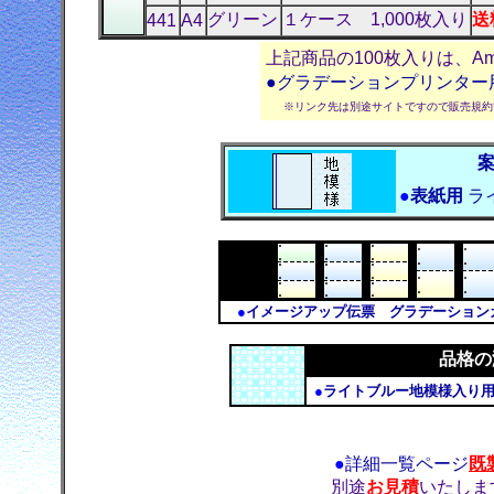
グリーン
１ケース 1,000枚入り
送
441
A4
上記商品の100枚入りは、A
●グラデーションプリンター
※リンク先は別途サイトですので販売規約
●
表紙用
ラ
●
イメージアップ伝票 グラデーショ
品格の
●
ライトブルー地模様入り用紙
●
詳細一覧ページ
既
別途
お見積
いたしま