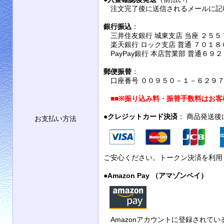
注文完了後に送信されるメールに記
銀行振込
：
三井住友銀行 城東支店 当座 ２５５
楽天銀行 ロック支店 普通 ７０１８
PayPay銀行 本店営業部 普通６９
郵便振替
：
口座番号 ００９５０－１－６２９７９
■■
※振り込み料・振替手数料はお客
●
クレジットカード決済
： 商品発送
お支払い方法
ご安心ください。トークン決済を利用
●
Amazon Pay （アマゾンペイ）
Amazonアカウントに登録されて