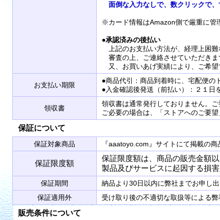
面倒な入力なしで、数クリックで、
※カード情報はAmazon側で厳重に
●
承認済みの後払い
上記のお支払い方法が、経理上困難
審査の上、ご連絡させていただきま
又、お買いあげ実績により、ご希望
●商品代引：商品到着時に、宅配便の
お支払い期限
●入金確認後発送（前払い）：２１日
領収書は通常発行しておりません。ご
領収書
ご必要の場合は、「ストアへのご要望
保証について
保証対象商品
『aaatoyo.com』サイトにて掲
保証限度額は、商品の販売金額以
保証限度額
製品及びサービスに起因する損害
保証期間
納品より30日以内に弊社までお申し
保証適用外
受け取り後の不適切な取扱等による弊
販売条件について