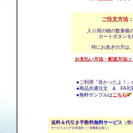
ご注文方法
入り用の物の数量横
カートボタンを
特にお急ぎの方は
お支払い方法・配送方法
は
●
ご利用『良かったよ！』
●
商品共通注文 & FAX
●
無料サンプルは
こちら
送料＆代引き手数料
無料サービス
（弊
サービスエリア日本国内（一部離島を除く）