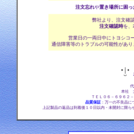
注文忘れ
や
置き場所に困っ
弊社より、注文確
注文確認時
を、
営業日の一両日中にトヨシコ
通信障害等のトラブルの可能性があり
株
代
本社 大
ＴＥＬ０６－６９６２－
品質保証
：万一の不良品に
上記製品の返品は到着後１０日以内・未開封に限ら