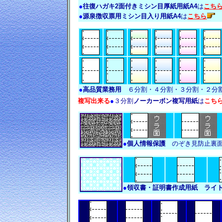
●
往復ハガキ2面付きミシン目厚紙用紙A4
は
こち
●
源泉徴収票用ミシン目入り用紙A4
は
こちら
●
高品質業務用
６分割・４分割・３分割・２分割
複写出来る
●
３分割
ノーカーボン複写用紙
は
こち
●
個人情報保護
のぞき見防止裏
●
領収書・証明書作成用紙 ライト