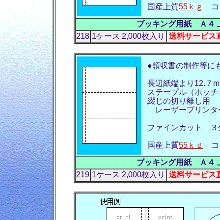
国産上質
55ｋｇ
コ
ブッキング用紙 Ａ４ 
218
1ケース 2,000枚入り
送料サービス直売
●領収書の制作等に
長辺紙端より12.７mm
ステープル（ホッチ
綴じの切り離し用
レーザープリンター
ファインカット ３
国産上質
55ｋｇ
コ
ブッキング用紙 Ａ４ 
219
1ケース 2,000枚入り
送料サービス直売