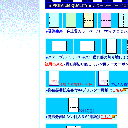
● PREMIUM QUALITY ●
カラーレーザー グロ
●
受注生産
色上質カラーペーパー/マイクロミ
●
ステープル（ホッチキス）
綴じ部の切り離しミ
複写出来る
●
綴じ部切り離しミシン目ノーカーボ
（加入者負担）赤色
（払込人負
●
郵便振替払込書付A4プリンター用紙
は
こちら
2対1分割
●
特殊分割ミシン目入りA4用紙
は
こちら