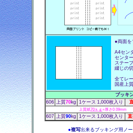
●両面
A4セン
センター
ステー
綴じの切
全てレ
国産上
ブッキ
606
上質
70
kg
1ケース 1,000枚入り
直
上質紙
70ｋｇ
=厚さ0.09mm
607
上質
90
kg
1ケース 1,000枚入り
直
●
複写
出来るブッキング用ノー