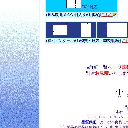
EIAJ対応
●
EIAJ対応ミシン目入りA4用紙
は
こちら
●
横バインダー用
A4天2穴・16穴・30穴用紙
は
こ
●
詳細一覧ページ
既
別途
お見積
いたしま
株
代
本社 大
ＴＥＬ０６－６９６２－
品質保証
：万一の不良品に
上記製品の返品は到着後１０日以内・未