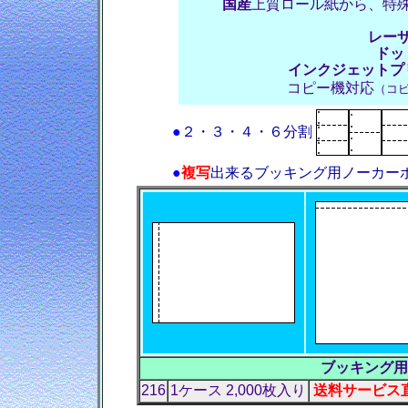
国産
上質ロール紙から、特
レー
ドッ
インクジェットプ
コピー機対応
（コ
●
２・３・４・６分割
●
複写
出来るブッキング用ノーカー
ブッキング用
216
1ケース 2,000枚入り
送料サービス直売