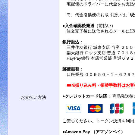
宅配便のドライバーに代金をお支払
尚、代金引換便のお取り扱いは、
現
●
入金確認後発送
（前払い）
注文完了後に送信されるメールに記
銀行振込
：
三井住友銀行 城東支店 当座 ２５５
楽天銀行 ロック支店 普通 ７０１８
PayPay銀行 本店営業部 普通６９
郵便振替
：
口座番号 ００９５０－１－６２９７９
■■
※振り込み料・振替手数料はお客
●
クレジットカード決済
： 商品発送
お支払い方法
ご安心ください。トークン決済を利用
●
Amazon Pay （アマゾンペイ）