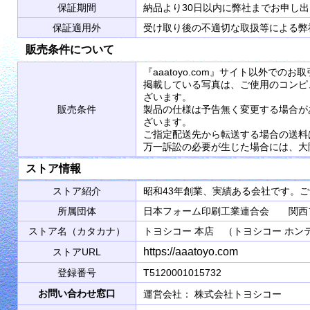
保証期間
納品より30日以内に弊社までお申し
保証適用外
受け取り後の不適切な取扱等による弊
販売条件について
『aaatoyo.com』サイト以外で
掲載している写真は、ご使用のコンピ
ざいます。
販売条件
製品の仕様は予告無く変更する場合が
ざいます。
ご指定配送先から転送する場合の送料
万一訴訟の必要が生じた場合には、大
ストア情報
ストア紹介
昭和43年創業、実績ある会社です。
所属団体
日本フォーム印刷工業連合会 関西
ストア名（カタカナ）
トヨシコー 本店 （トヨシコー ホン
https://aaatoyo.com
ストアURL
登録番号
T5120001015732
お問い合わせ窓口
運営会社： 株式会社トヨシコ