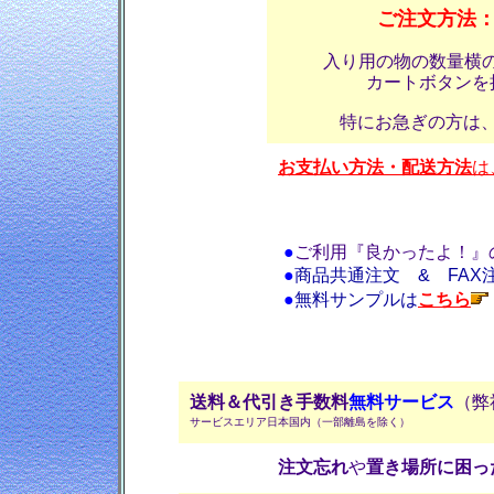
ご注文方法
入り用の物の数量横
カートボタンを
特にお急ぎの方は
お支払い方法・配送方法
は
●
ご利用『良かったよ！』
●
商品共通注文 & FAX
●
無料サンプルは
こちら
送料＆代引き手数料
無料サービス
（弊
サービスエリア日本国内（一部離島を除く）
注文忘れ
や
置き場所に困っ