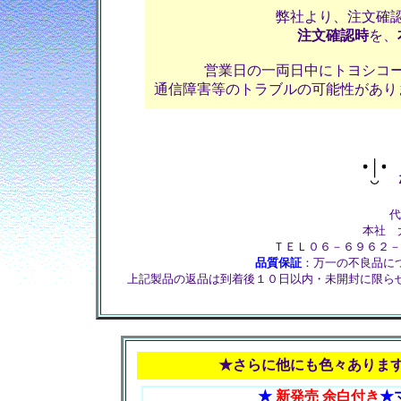
弊社より、注文確
注文確認時
を、
営業日の一両日中にトヨシコ
通信障害等のトラブルの可能性があり
株
代
本社 大
ＴＥＬ０６－６９６２－
品質保証
：万一の不良品に
上記製品の返品は到着後１０日以内・未開封に限ら
★さらに他にも色々ありま
★
新発売 余白付き
★