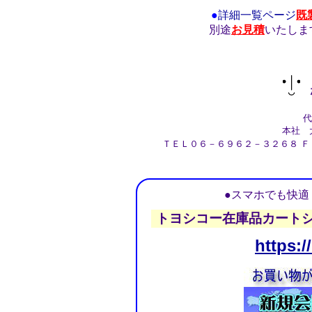
●
詳細一覧ページ
既
別途
お見積
いたしま
株
代
本社 大
ＴＥＬ０６－６９６２－３２６８ Ｆ
●スマホでも快
トヨシコー在庫品カート
https