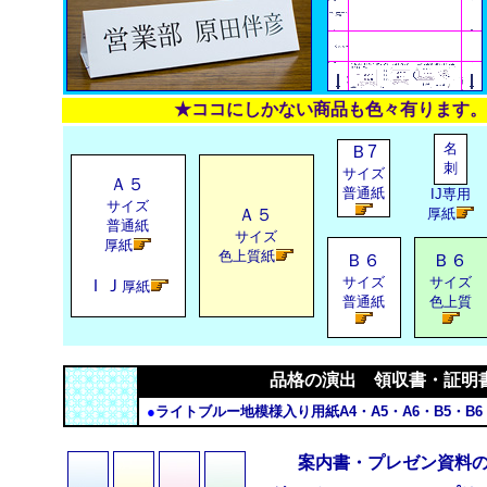
★ココにしかない商品も色々有ります。
名
Ｂ7
刺
サイズ
Ａ５
普通紙
IJ専用
サイズ
Ａ５
厚紙
普通紙
サイズ
厚紙
色上質紙
Ｂ６
Ｂ６
サイズ
サイズ
ＩＪ
厚紙
普通紙
色上質
品格の演出 領収書・証明
●
ライトブルー地模様入り用紙A4・A5・A6・B5・B
案内書・プレゼン資料