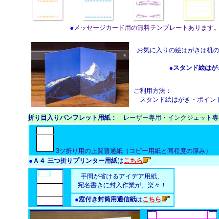
●
メッセージカード用の無料テンプレートあります
お気に入りの絵はがきは机
●
スタンド絵はが
ご利用方法：
スタンド絵はがき・ポイン
折り目入りパンフレット用紙：
レーザー専用・インクジェット専
3ツ折り用の上質普通紙（コピー用紙と同程度の厚み）
●
Ａ４ 三つ折りプリンター用紙
は
こちら
手間が省けるアイデア用紙、
宛名書きに封入作業が、楽々！
●
窓付き封筒用通信紙
は
こちら