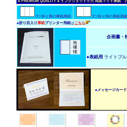
● PREMIUM QUALITY ● インクジェット
専用
両面マット厚紙
折
3ツ折り用の厚紙用紙
2ツ折り用の厚紙用
●
折り目入り
厚紙
プリンター用紙
は
こちら
企画書・
●
表紙用
ライトブル
●
メッセージカード