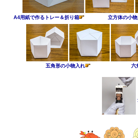
A4用紙で作るトレー＆折り箱
立方体の小物
五角形の小物入れ
六