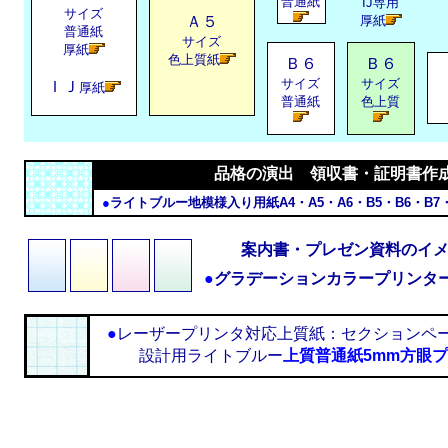
普通紙
IJ専用
サイズ
Ａ５
厚紙
普通紙
サイズ
厚紙
色上質紙
Ｂ６
Ｂ６
サイズ
サイズ
ＩＪ
厚紙
普通紙
色上質
品格の演出 領収書・証明書作
●
ライトブルー地模様入り用紙A4・A5・A6・B5・B6・B
案内書・プレゼン資料のイ
●
グラデーションカラープリンタ
●
レーザープリンタ対応上質紙：セクションペ
設計用ライトブルー
上質普通紙5mm方眼