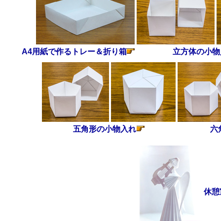
A4用紙で作るトレー＆折り箱
立方体の小物
五角形の小物入れ
六
休憩