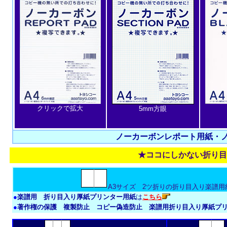
クリックで拡大
5mm方眼
ノーカーボンレポート用紙・
★ココにしかない折り目
A3サイズ 2ツ折りの折り目入り楽譜用
●
楽譜用 折り目入り厚紙プリンター用紙
は
こちら
●
著作権の保護 複製防止 コピー偽造防止 楽譜用折り目入り厚紙プ