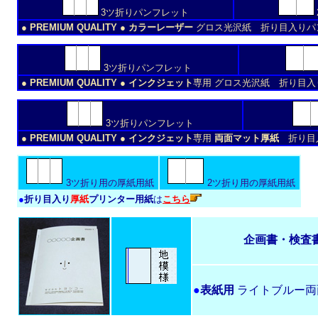
3ツ折りパンフレット
● PREMIUM QUALITY ● カラーレーザー
グロス光沢紙 折り目入りパ
3ツ折りパンフレット
● PREMIUM QUALITY ● インクジェット
専用 グロス光沢紙 折り目
3ツ折りパンフレット
● PREMIUM QUALITY ● インクジェット
専用
両面マット厚紙
折り目
3ツ折り用の厚紙用紙
2ツ折り用の厚紙用紙
●
折り目入り
厚紙
プリンター用紙
は
こちら
企画書・検査
●
表紙用
ライトブルー両