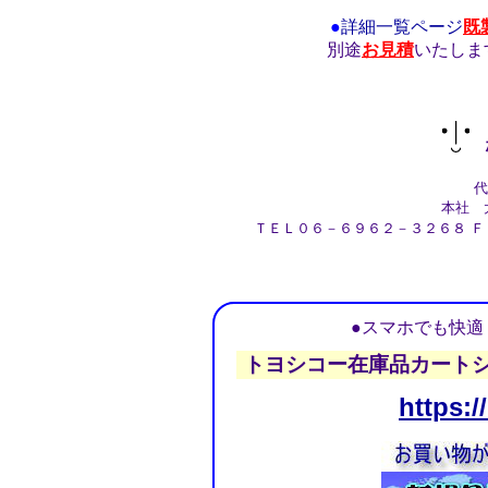
●
詳細一覧ページ
既
別途
お見積
いたしま
株
代
本社 大
ＴＥＬ０６－６９６２－３２６８ Ｆ
●スマホでも快
トヨシコー在庫品カート
https