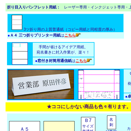
折り目入りパンフレット用紙：
レーザー専用・インクジェット専用・
3ツ折り用の上質普通紙（コピー用紙と同程度の厚み）
●
Ａ４ 三つ折りプリンター用紙
は
こちら
手間が省けるアイデア用紙、
宛名書きに封入作業が、楽々！
●
窓付き封筒用通信紙
は
こちら
樹
●
★ココにしかない商品も色々有ります。
名
Ｂ7
刺
サイズ
カ
Ａ５