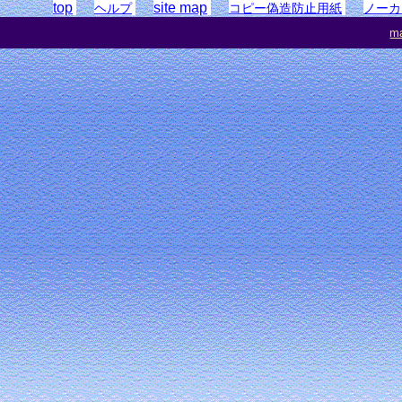
top
site map
ヘルプ
コピー偽造防止用紙
ノーカ
ma