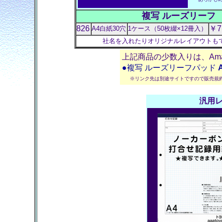
複写 ルーズリーフ B
826
￥7
A4白紙30穴
1ケース（50枚綴×12冊入）
社名を入れたりオリジナルレイアウトも
上記商品の少数入りは、Am
●複写 ルーズリーフパッド
※リンク先は別途サイトですので販売規
汎用レ