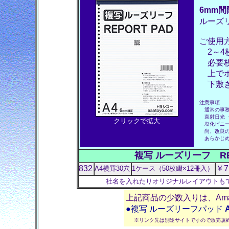
6mm
ルーズ
ご使用
2～4
必要枚
上でボ
下敷き
注意事項
通常の事務
直射日光 ・
クリックで拡大
塩化ビニー
尚、改良の
あらかじめ
複写 ルーズリーフ REP
832
￥7
A4横罫30穴
1ケース（50枚綴×12冊入）
社名を入れたりオリジナルレイアウトも
上記商品の少数入りは、Am
●複写 ルーズリーフパッド
※リンク先は別途サイトですので販売規