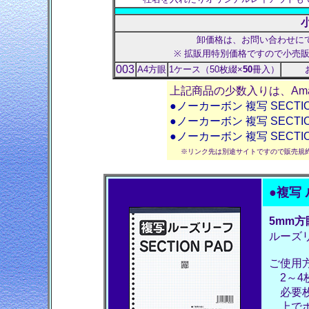
卸価格は、お問い合わせに
※ 拡販用特別価格ですので小売
003
A4方眼
1ケース（50枚綴×
50
冊入）
上記商品の少数入りは、Am
●ノーカーボン 複写 SECTIO
●ノーカーボン 複写 SECTIO
●ノーカーボン 複写 SECTIO
※リンク先は別途サイトですので販売規
●
複写
5mm方
ルーズ
ご使用
2～4
必要枚
上でボ