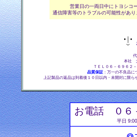
営業日の一両日中にトヨシコ
通信障害等のトラブルの可能性があり
株
代
本社 大
ＴＥＬ０６－６９６２－
品質保証
：万一の不良品に
上記製品の返品は到着後１０日以内・未開封に限ら
お電話 ０６
平日 9:0