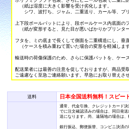
ポリラミクラフト包装、さらにビニール包装で二重に
（紙は湿度に大きく影響を受け劣化します。
シワ、波打ち、ジャム、二重送り、カール等、プリ
上下段ボールパットにより、段ボールケース内底面の
（紙が変形すると、見た目が悪いばかりかプリンター
フタを、ミの底まで長くして側面を二重構造にし、垂
（ケースを積み重ねて置いた場合の変形を軽減しま
輸送時の荷傷保護のため、さらに保護パットを、ケー
配送業者には最善の注意を促しておりますが、商品受
ご遠慮なく至急ご連絡願います。早急にお取り替えさ
日本全国送料無料！スピー
送料
通常、代金引換、クレジットカード決
でに注文確認済みの場合は、同日発送
送になります。尚、遠隔地の場合は、
銀行振込、郵便振替、コンビニ決済の