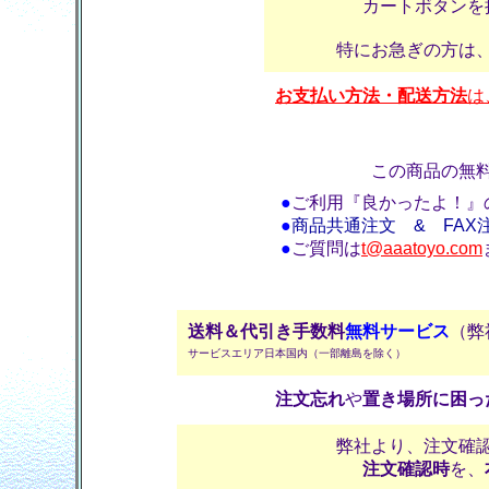
カートボタンを
特にお急ぎの方は
お支払い方法・配送方法
は
この商品の無
●
ご利用『良かったよ！』
●
商品共通注文 & FAX
●
ご質問は
t@aaatoyo.com
送料＆代引き手数料
無料サービス
（弊
サービスエリア日本国内（一部離島を除く）
注文忘れ
や
置き場所に困っ
弊社より、注文確
注文確認時
を、