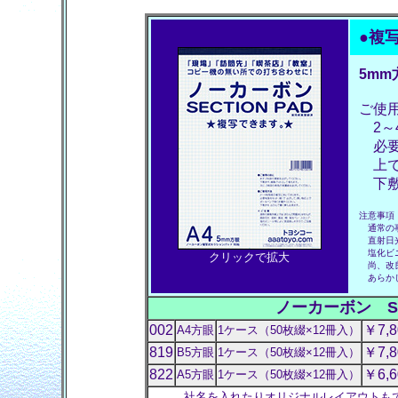
●
複
5mm
ご使
2～
必要
上で
下敷
注意事項
通常の事
直射日光
塩化ビニ
クリックで拡大
尚、改良
あらかじ
ノーカーボン SE
002
￥7,
A4方眼
1ケース（50枚綴×12冊入）
819
￥7,
B5方眼
1ケース（50枚綴×12冊入）
822
￥6,
A5方眼
1ケース（50枚綴×12冊入）
社名を入れたりオリジナルレイアウトも