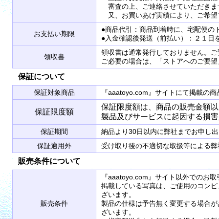
審査の上、ご連絡させていただきま
又、お買いあげ実績により、ご希望
●商品代引：商品到着時に、宅配便の
お支払い期限
●入金確認後発送（前払い）：２１日
領収書は通常発行しておりません。ご
領収書
ご必要の場合は、「ストアへのご要望
保証について
保証対象商品
『aaatoyo.com』サイトにて掲
保証限度額は、商品の販売金額以
保証限度額
製品及びサービスに起因する損害
保証期間
納品より30日以内に弊社までお申し
保証適用外
受け取り後の不適切な取扱等による弊
販売条件について
『aaatoyo.com』サイト以外で
掲載している写真は、ご使用のコンピ
ざいます。
販売条件
製品の仕様は予告無く変更する場合が
ざいます。