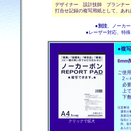
デザイナー 設計技師 プランナー
打合せ記録の複写用紙として、あれ
●
別注
、ノーカー
●レーザー対応、特
●
複
6mm
ご使
2～
必要
上で
下敷
注意事項
通常の事
直射日光 
塩化ビニ
クリックで拡大
尚、改良
あらかじ