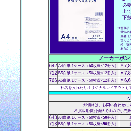
必要
上で
下敷
注意事項
通常の事
直射日光 
塩化ビニ
尚、改良
あらかじ
ノーカーボン 
642
￥7,
A4白紙
1ケース（50枚綴×12冊入）
712
￥7,
B5白紙
1ケース（50枚綴×12冊入）
766
￥6,
A5白紙
1ケース（50枚綴×12冊入）
社名を入れたりオリジナルレイアウトも
卸価格は、お問い合わせに
※ 拡販用特別価格ですので小売
643
A4白紙
1ケース（50枚綴×
50
冊入）
713
B5白紙
1ケース（50枚綴×
50
冊入）