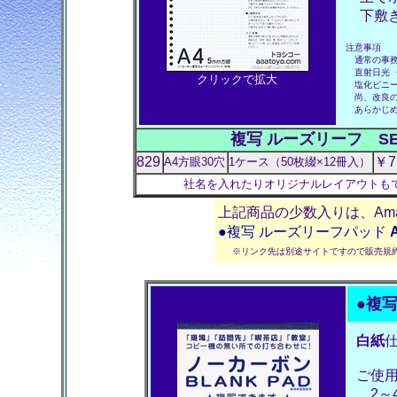
下敷き
注意事項
通常の事務
直射日光 ・
クリックで拡大
塩化ビニー
尚、改良の
あらかじめ
複写 ルーズリーフ SEC
829
￥7
A4方眼30穴
1ケース（50枚綴×12冊入）
社名を入れたりオリジナルレイアウトも
上記商品の少数入りは、Am
●複写 ルーズリーフパッド
※リンク先は別途サイトですので販売規
●
複
白紙
仕
ご使
2～