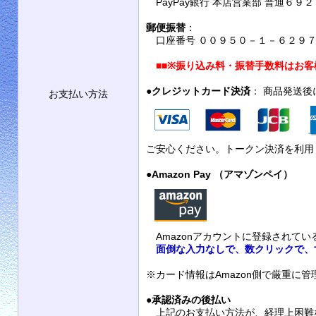
PayPay銀行 本店営業部 普通６９
郵便振替
：
口座番号 ００９５０－１－６２９７９
■■
※振り込み料・振替手数料はお客
●
クレジットカード決済
： 商品発送
お支払い方法
ご安心ください。トークン決済を利用
●
Amazon Pay （アマゾンペイ）
Amazonアカウントに登録されて
面倒な入力なしで、数クリックで、
※カード情報はAmazon側で厳重に
●
承認済みの後払い
上記のお支払い方法が、経理上困難