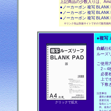
上記商品の少数入りは、Am
●ノーカーボン 複写 BLAN
●ノーカーボン 複写 BLAN
●ノーカーボン 複写 BLAN
※リンク先は別途サイトですので販売規
●
複写
白紙
仕
ルーズ
ご使用
2～4
必要枚
上でボ
下敷き
注意事項
通常の事務
直射日光 ・
クリックで拡大
塩化ビニー
尚、改良の
あらかじめ