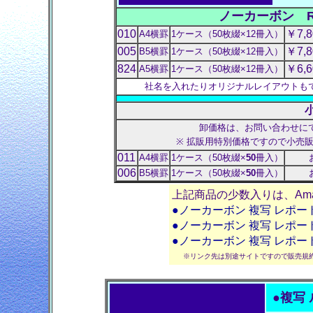
ノーカーボン RE
010
￥7,
A4横罫
1ケース（50枚綴×12冊入）
005
￥7,
B5横罫
1ケース（50枚綴×12冊入）
824
￥6,
A5横罫
1ケース（50枚綴×12冊入）
社名を入れたりオリジナルレイアウトも
卸価格は、お問い合わせに
※ 拡販用特別価格ですので小売
011
A4横罫
1ケース（50枚綴×
50
冊入）
006
B5横罫
1ケース（50枚綴×
50
冊入）
上記商品の少数入りは、Am
●ノーカーボン 複写 レポ
●ノーカーボン 複写 レポ
●ノーカーボン 複写 レポ
※リンク先は別途サイトですので販売規
●
複写