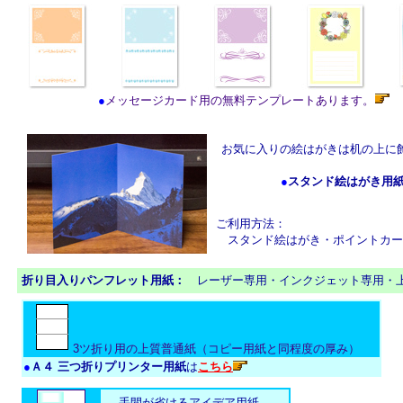
●
メッセージカード用の無料テンプレートあります。
お気に入りの絵はがきは机の上に
●
スタンド絵はがき用
ご利用方法：
スタンド絵はがき・ポイントカー
折り目入りパンフレット用紙：
レーザー専用・インクジェット専用・
3ツ折り用の上質普通紙（コピー用紙と同程度の厚み）
●
Ａ４ 三つ折りプリンター用紙
は
こちら
手間が省けるアイデア用紙、