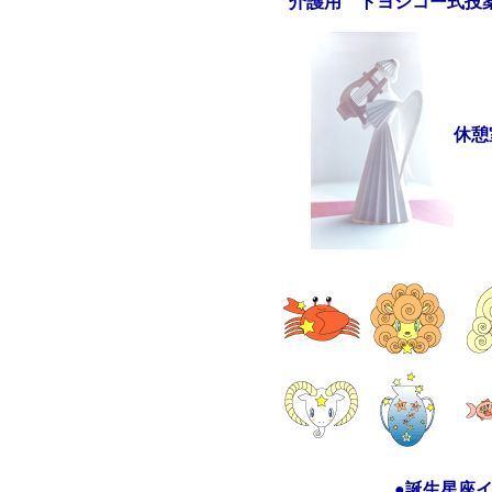
介護用 トヨシコー式投薬
休憩
●誕生星座