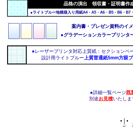
品格の演出 領収書・証明書作
●
ライトブルー地模様入り用紙A4・A5・A6・B5・B6・B
案内書・プレゼン資料のイ
●
グラデーションカラープリンタ
●
レーザープリンタ対応上質紙：セクションペ
設計用ライトブルー
上質普通紙5mm方眼
●
詳細一覧ページ
既
別途
お見積
いたしま
株