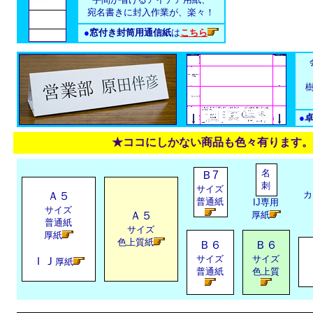
宛名書きに封入作業が、楽々！
●
窓付き封筒用通信紙
は
こちら
樹
●
★ココにしかない商品も色々有ります。
名
Ｂ7
刺
サイズ
カ
Ａ５
普通紙
IJ専用
サイズ
Ａ５
厚紙
普通紙
サイズ
厚紙
色上質紙
Ｂ６
Ｂ６
サイズ
サイズ
ＩＪ
厚紙
普通紙
色上質