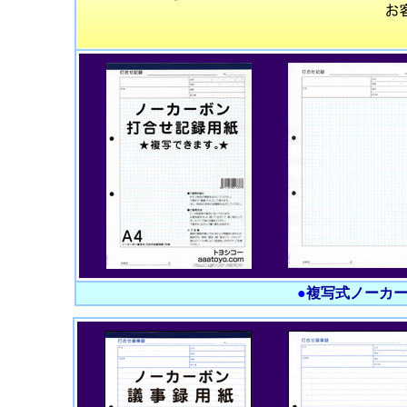
●
複写式ノーカ