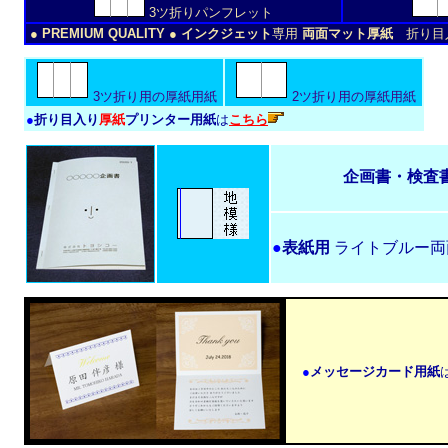
3ツ折りパンフレット
● PREMIUM QUALITY ● インクジェット
専用
両面マット厚紙
折り目
3ツ折り用の厚紙用紙
2ツ折り用の厚紙用紙
●
折り目入り
厚紙
プリンター用紙
は
こちら
企画書・検査
●
表紙用
ライトブルー両
●
メッセージカード用紙