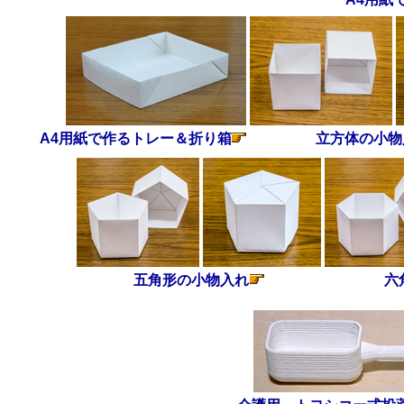
A4用紙で作るトレー＆折り箱
立方体の小物
五角形の小物入れ
六