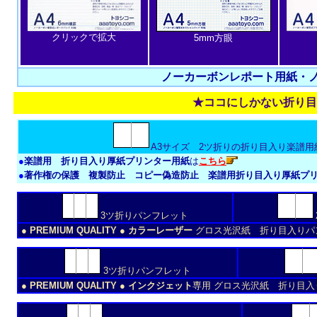
クリックで拡大
5mm方眼
ノーカーボンレポート用紙・
★ココにしかない折り目
A3サイズ 2ツ折りの折り目入り楽譜用
●
楽譜用 折り目入り厚紙プリンター用紙
は
こちら
●
著作権の保護 複製防止 コピー偽造防止 楽譜用折り目入り厚紙プ
3ツ折りパンフレット
● PREMIUM QUALITY ● カラーレーザー
グロス光沢紙 折り目入りパ
3ツ折りパンフレット
● PREMIUM QUALITY ● インクジェット
専用 グロス光沢紙 折り目