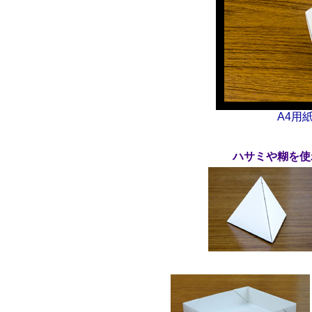
A4用
ハサミや糊を使