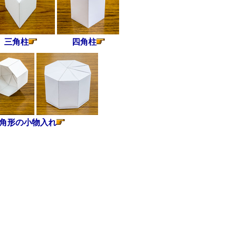
三角柱
四角柱
角形の小物入れ