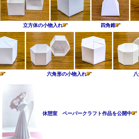
立方体の小物入れ
四角錐
れ
六角形の小物入れ
八
休憩室 ペーパークラフト作品を公開中