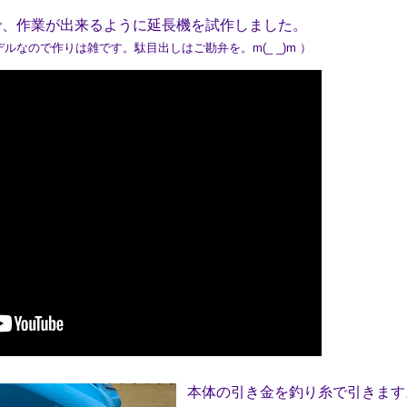
、作業が出来るように延長機を試作しました。
なので作りは雑です。駄目出しはご勘弁を。m(_ _)m ）
本体の引き金を釣り糸で引きます