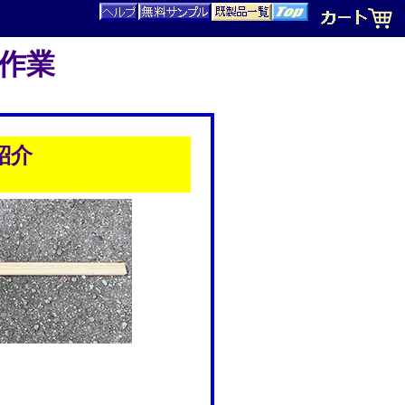
グ作業
紹介