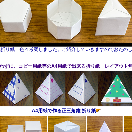
紙折り紙 色々考案しました。ご紹介していきますのでおたの
わずに、コピー用紙等のA4用紙で出来る折り紙 レイアウト
A4用紙で作る正三角錐 折り紙