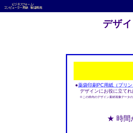
デザイ
●
薬袋印刷PC用紙（プリ
デザインにお役に立てれば
※この枠内のデザイン素材画像データのみ
★ 時