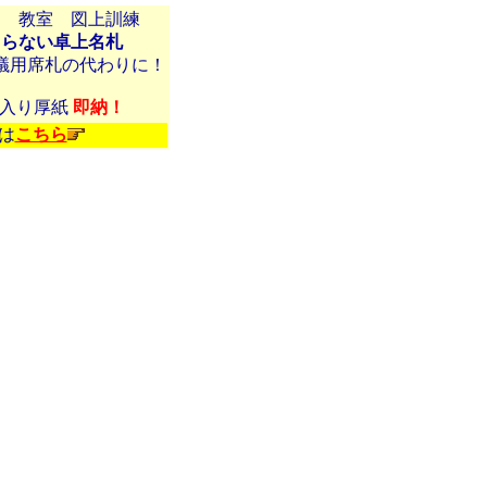
ー 教室 図上訓練
困らない卓上名札
議用席札の代わりに！
目入り厚紙
即納！
は
こちら