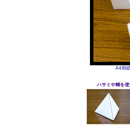
A4用
ハサミや糊を使