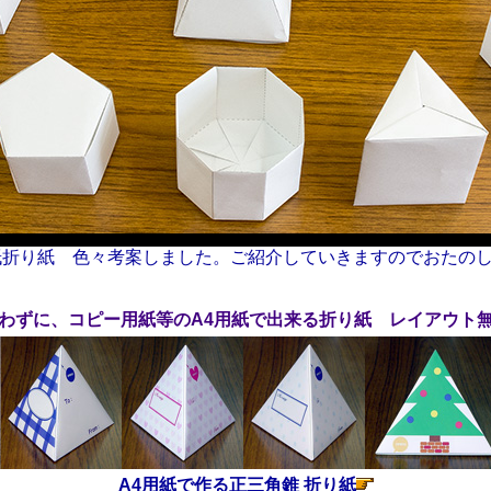
紙折り紙 色々考案しました。ご紹介していきますのでおたの
わずに、コピー用紙等のA4用紙で出来る折り紙 レイアウト
A4用紙で作る正三角錐 折り紙