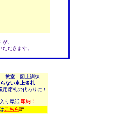
すが、
いただきます。
ー 教室 図上訓練
困らない卓上名札
議用席札の代わりに！
目入り厚紙
即納！
は
こちら