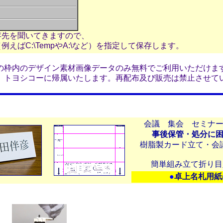
存先を聞いてきますので、
えばC:\TempやA:\など）を指定して保存します。
の枠内のデザイン素材画像データのみ無料でご利用いただけま
）トヨシコーに帰属いたします。再配布及び販売は禁止させて
会議 集会 セミナ
事後保管・処分に
樹脂製カード立て・会
簡単組み立て折り
●
卓上名札用紙