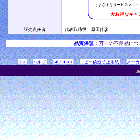
さまざまなサービスメニュ
★お得なキャ
販売責任者
代表取締役 原田伴彦
品質保証
：万一の不良品につ
top
site map
ヘルプ
コピー偽造防止用紙
ノーカ
ma