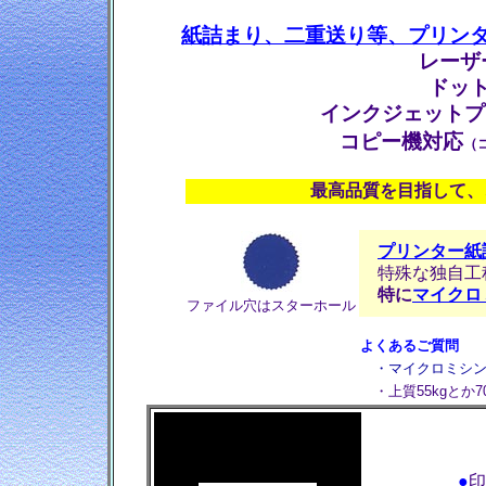
紙詰まり、二重送り等、プリン
レーザ
ドッ
インクジェットプ
コピー機対応
（
最高品質を目指して、
プリンター紙
特殊な独自工
特に
マイクロ
ファイル穴はスターホール
よくあるご質問
・マイクロミシ
・上質55kgとか
●