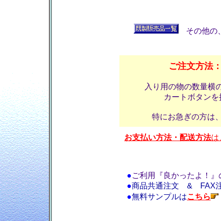
その他の
ご注文方法
入り用の物の数量横
カートボタンを
特にお急ぎの方は
お支払い方法・配送方法
は
●
ご利用『良かったよ！』
●
商品共通注文 & FAX
●
無料サンプルは
こちら