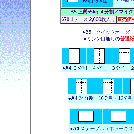
B5 4面（
B5白紙４面
B5 上質55kg ４分割／
678
1ケース 2,000枚入り
直売価格 
●
B5 クイックオーダ
●
ミシン目無しの
普通
●
A4
６分割・４分割・３分割・２
●
A4
24分割・16分割・12分
●
A4
ステープル（ホッチキス