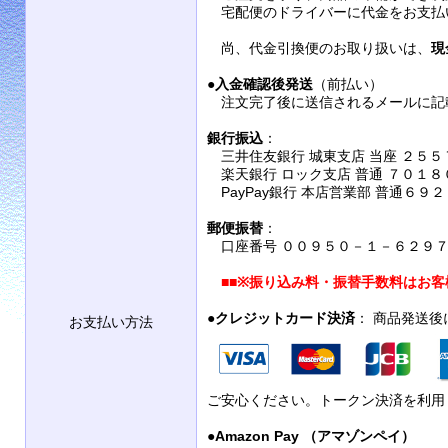
宅配便のドライバーに代金をお支払
尚、代金引換便のお取り扱いは、
現
●
入金確認後発送
（前払い）
注文完了後に送信されるメールに記
銀行振込
：
三井住友銀行 城東支店 当座 ２５５
楽天銀行 ロック支店 普通 ７０１８
PayPay銀行 本店営業部 普通６９
郵便振替
：
口座番号 ００９５０－１－６２９７９
■■
※振り込み料・振替手数料はお客
●
クレジットカード決済
： 商品発送
お支払い方法
ご安心ください。トークン決済を利用
●
Amazon Pay （アマゾンペイ）