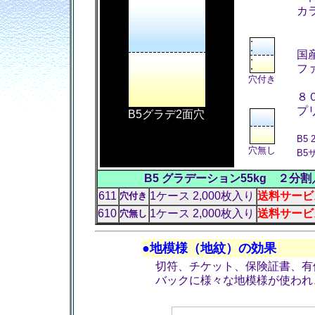
カ
国
フ
穴付き
８
プ
B5グラデ2面穴
B5
穴無し
B5
B5 グラデーション55kg ２
611
1ケース 2,000枚入り
送料サービス
穴付き
610
1ケース 2,000枚入り
送料サービス
穴無し
●地模様（地紋）の効果
切符、チケット、保険証書、有
バックに様々な地模様が使われ