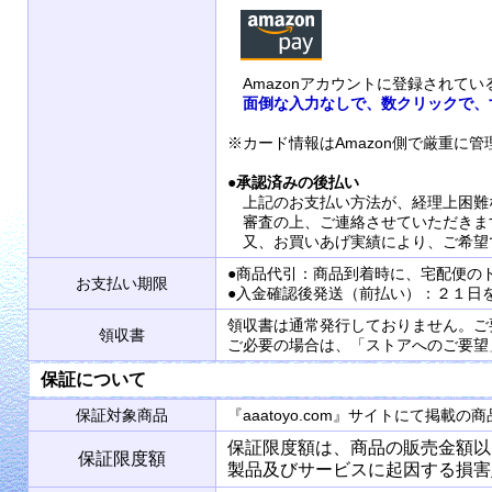
Amazonアカウントに登録されて
面倒な入力なしで、数クリックで、
※カード情報はAmazon側で厳重に
●
承認済みの後払い
上記のお支払い方法が、経理上困難
審査の上、ご連絡させていただきま
又、お買いあげ実績により、ご希望
●商品代引：商品到着時に、宅配便の
お支払い期限
●入金確認後発送（前払い）：２１日
領収書は通常発行しておりません。ご
領収書
ご必要の場合は、「ストアへのご要望
保証について
保証対象商品
『aaatoyo.com』サイトにて掲
保証限度額は、商品の販売金額以
保証限度額
製品及びサービスに起因する損害