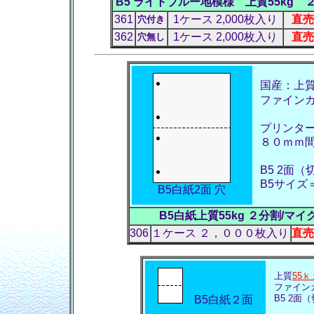
B5 ライトブルー地模様 上質55k
361
1ケース 2,000枚入り
直売
穴付き
362
1ケース 2,000枚入り
直売
穴無し
国産：上
ファイン
プリンタ
８０ｍｍ
B5 2面（
B5サイズ＝
B5白紙2面 穴
B5白紙上質55kg ２分割/
306
１ケース ２，０００枚入り
直売
上質
55ｋ
ファイン
B5 2面（
B5白紙２面