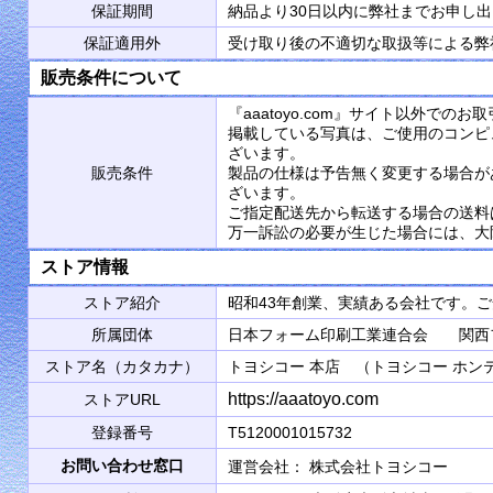
保証期間
納品より30日以内に弊社までお申し
保証適用外
受け取り後の不適切な取扱等による弊
販売条件について
『aaatoyo.com』サイト以外で
掲載している写真は、ご使用のコンピ
ざいます。
販売条件
製品の仕様は予告無く変更する場合が
ざいます。
ご指定配送先から転送する場合の送料
万一訴訟の必要が生じた場合には、大
ストア情報
ストア紹介
昭和43年創業、実績ある会社です。
所属団体
日本フォーム印刷工業連合会 関西
ストア名（カタカナ）
トヨシコー 本店 （トヨシコー ホン
https://aaatoyo.com
ストアURL
登録番号
T5120001015732
お問い合わせ窓口
運営会社： 株式会社トヨシコ