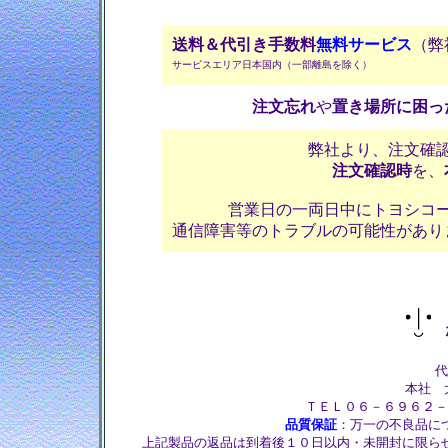
送料＆代引き手数料
無料サービス
（弊
サービスエリア日本国内（一部離島を除く）
注文忘れ
や
置き場所に困っ
弊社より、注文確
注文確認時
を、
営業日の一両日中にトヨシコ
通信障害等のトラブルの可能性があり
株
代
本社 大
ＴＥＬ０６－６９６２－
品質保証
：万一の不良品に
上記製品の返品は到着後１０日以内・未開封に限ら