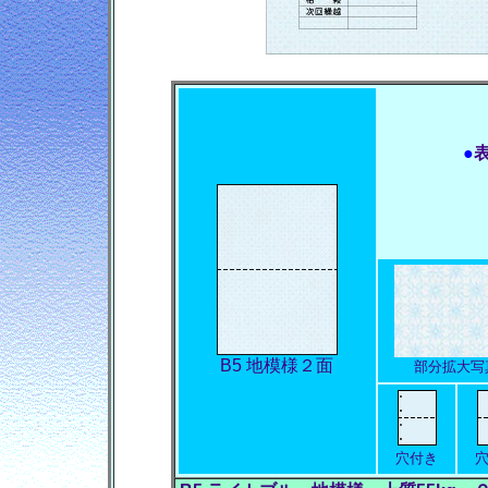
●
証
コ
こ
（
B5 地模様２面
部分拡大写
穴付き