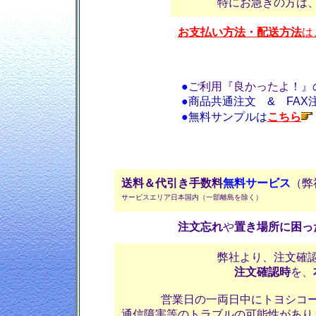
特にお急ぎの方は
お支払い方法・配送方法
は
●
ご利用『良かったよ！』
●
商品共通注文 & FAX
●
無料サンプルは
こちら
送料＆代引き手数料
無料サービス
（弊
サービスエリア日本国内（一部離島を除く）
注文忘れ
や
置き場所に困っ
弊社より、注文確
注文確認時
を、
営業日の一両日中にトヨシコ
通信障害等のトラブルの可能性があり