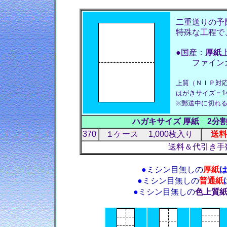
二重送りの予
特殊な工程で
●国産：
厚紙
ファインカ
上質（ＮＩＰ対応
はがきサイズ＝14
※郵送中に切れ
ハガキサイズ 厚紙 2
370
１ケース 1,000枚入り
送料
送料＆代引き手
●
ミシン目無しの
厚紙
●
ミシン目無しの
普通紙
●
ミシン目無しの
色上質