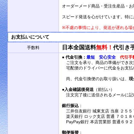
オーダーメード商品・受注生産品・お
スピード発送を心がけています。特に
※不慮の事情により、発送が遅れる場
お支払いについて
日本全国送料
無料！
代引き
手数料
●
代金引換：
最短 安心安全
代引手
ご注文を承り、商品の準備ができ次
宅配便のドライバーに代金をお支払
尚、代金引換便のお取り扱いは、
現
●
入金確認後発送
（前払い）
注文完了後に送信されるメールに記
銀行振込
：
三井住友銀行 城東支店 当座 ２５５
楽天銀行 ロック支店 普通 ７０１８
PayPay銀行 本店営業部 普通６９
郵便振替
：