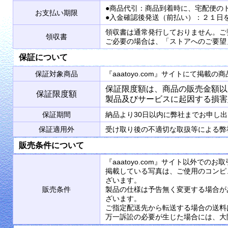
●商品代引：商品到着時に、宅配便の
お支払い期限
●入金確認後発送（前払い）：２１日
領収書は通常発行しておりません。ご
領収書
ご必要の場合は、「ストアへのご要望
保証について
保証対象商品
『aaatoyo.com』サイトにて掲
保証限度額は、商品の販売金額以
保証限度額
製品及びサービスに起因する損害
保証期間
納品より30日以内に弊社までお申し
保証適用外
受け取り後の不適切な取扱等による弊
販売条件について
『aaatoyo.com』サイト以外で
掲載している写真は、ご使用のコンピ
ざいます。
販売条件
製品の仕様は予告無く変更する場合が
ざいます。
ご指定配送先から転送する場合の送料
万一訴訟の必要が生じた場合には、大