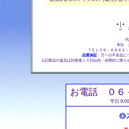
株
代
本社 大
ＴＥＬ０６－６９６２－
品質保証
：万一の不良品に
上記製品の返品は到着後１０日以内・未開封に限ら
お電話 ０６
平日 9:0