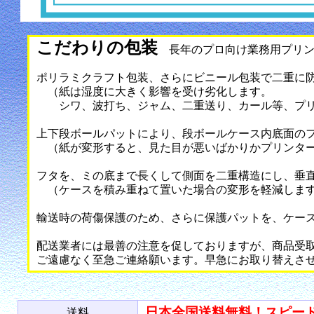
こだわりの包装
長年のプロ向け業務用プリン
ポリラミクラフト包装、さらにビニール包装で二重に
（紙は湿度に大きく影響を受け劣化します。
シワ、波打ち、ジャム、二重送り、カール等、プリ
上下段ボールパットにより、段ボールケース内底面の
（紙が変形すると、見た目が悪いばかりかプリンター
フタを、ミの底まで長くして側面を二重構造にし、垂
（ケースを積み重ねて置いた場合の変形を軽減しま
輸送時の荷傷保護のため、さらに保護パットを、ケー
配送業者には最善の注意を促しておりますが、商品受
ご遠慮なく至急ご連絡願います。早急にお取り替えさ
日本全国送料無料！スピー
送料