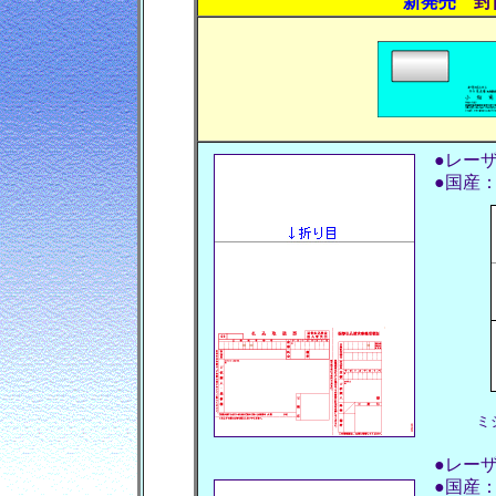
新発売
封筒
●レー
●国産：
ミ
●レー
●国産：