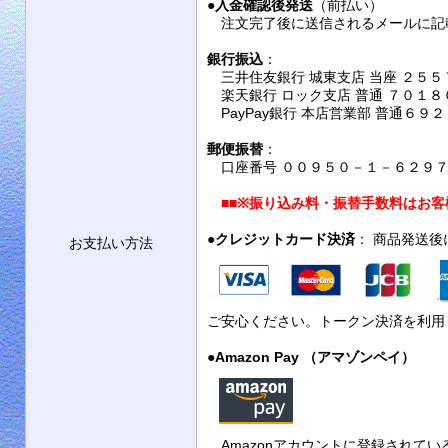
●
入金確認後発送
（前払い）
注文完了後に送信されるメールに記
銀行振込
：
三井住友銀行 城東支店 当座 ２５５
楽天銀行 ロック支店 普通 ７０１８
PayPay銀行 本店営業部 普通６９
郵便振替
：
口座番号 ００９５０－１－６２９７９
■■
※振り込み料・振替手数料はお客
●
クレジットカード決済
： 商品発送
お支払い方法
ご安心ください。トークン決済を利用
●
Amazon Pay （アマゾンペイ）
Amazonアカウントに登録されて