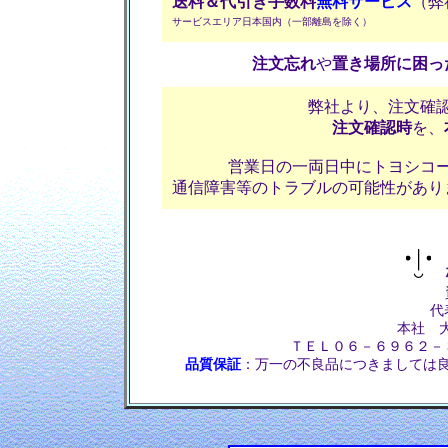
送料＆代引き手数料
無料サービス
（弊
サービスエリア日本国内（一部離島を除く）
注文忘れ
や
置き場所に困っ
弊社より、注文確
注文確認時
を、
営業日の一両日中にトヨシコ
通信障害等のトラブルの可能性があり
株
代
本社 大
ＴＥＬ０６－６９６２－
品質保証
：万一の不良品につきまして