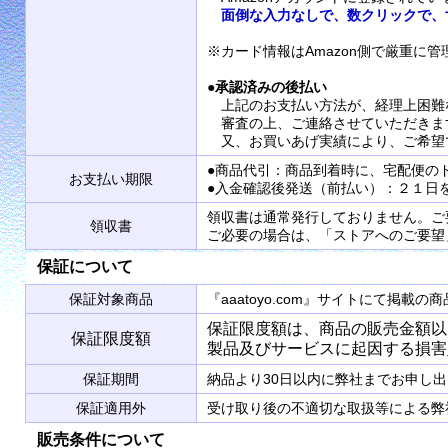
面倒な入力なしで、数クリックで、
※カード情報はAmazon側で厳重に
●
承認済みの後払い
上記のお支払い方法が、経理上困難
審査の上、ご連絡させていただきま
又、お買いあげ実績により、ご希望
●商品代引：商品到着時に、宅配便の
お支払い期限
●入金確認後発送（前払い）：２１日
領収書は通常発行しておりません。ご
領収書
ご必要の場合は、「ストアへのご要望
保証について
保証対象商品
『aaatoyo.com』サイトにて掲
保証限度額は、商品の販売金額以
保証限度額
製品及びサービスに起因する損害
保証期間
納品より30日以内に弊社までお申し
保証適用外
受け取り後の不適切な取扱等による弊
販売条件について