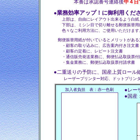
本番は承認番号連絡後
中４日
業務効率アップ！に御利用くだ
●
上部は、自由にレイアウト出来るよう白紙
下部は、ミシン目で切り離せる郵便振替用
色々なご利用方法に、ご使用いただけます
郵便振替用紙が付いているとメリットがある
・顧客の取り込みに、広告案内付き注文書
・顧客の定着に、レピート注文書
・通信販売発送業務に、郵便払込取扱票付
・集金業務に、郵便払込取扱票付請求書
●二重送りの予防に、国産上質ロール
レーザープリンター対応、ドットプリン
加入者負担 表：赤一色刷
●レー
●国産