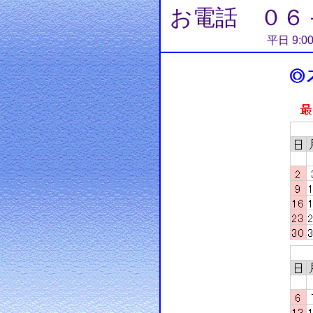
お電話 ０６
平日 9:0