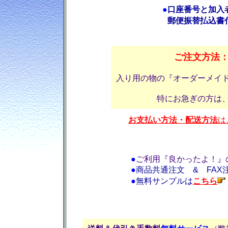
●
口座番号と加入
郵便振替払込書
ご注文方法
入り用の物の『オーダーメイ
特にお急ぎの方は
お支払い方法・配送方法
は
●
ご利用『良かったよ！』
●
商品共通注文 & FAX
●
無料サンプルは
こちら