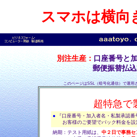
スマホは横向
別注生産：
口座番号と
郵便振替払込
このページはSSL（暗号化通信）で運用
超特急で
●
『口座番号・加入者名・私製承認番
お客様のご要望でパック料金を設定
納期：テスト用紙は、
中２日で事務セ