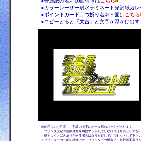
●
普通紙の名刺10面付きは
こちら
●
カラーレーザー耐水ラミネート光沢紙
カレ
●
ポイントカード二つ折り
名刺５面は
こちら
●
コピーとると『
大吉
』と文字が浮かび出す
※使用上のご注意 包装の上下にボール紙のパットがあります。
プリンタ設定の用紙種類を両面マット紙にしなければ名刺サイズを印
紙をよくさばき反りがある場合は反りを直してからセットして下さい
※プリンターの一部の機種では、プリンターの構造上、斜行等不具合