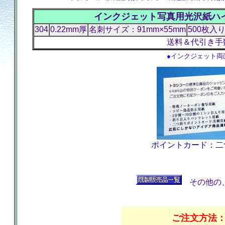
インクジェット写真用光沢紙ハ
304
0.22mm厚
名刺サイズ：91mm×55mm
500枚入
送料＆代引き手
●
インクジェット両
ポイントカード：二つ
その他の
ご注文方法