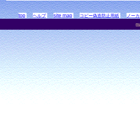
top
site map
ヘルプ
コピー偽造防止用紙
ノーカ
ma