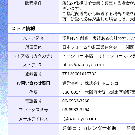
販売条件
製品の仕様は予告無く変更する場合が
ざいます。
ご指定配送先から転送する場合の送料
万一訴訟の必要が生じた場合には、大
ストア情報
ストア紹介
昭和43年創業、実績ある会社です。
所属団体
日本フォーム印刷工業連合会 関西
ストア名（カタカナ）
トヨシコー 本店 （トヨシコー ホン
https://aaatoyo.com
ストアURL
登録番号
T5120001015732
お問い合わせ窓口
運営会社： 株式会社トヨシコ
住所
536-0014 大阪府大阪市城東区鴫野西2
電話番号
06-6962-3268
ファックス番号
06-6962-3294
t@aaatoyo.com
メールアドレス
営業日： カレンダー参照 営業時間： 9