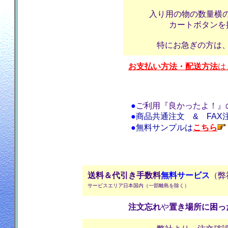
入り用の物の数量横
カートボタンを
特にお急ぎの方は
お支払い方法・配送方法
は
●
ご利用『良かったよ！』
●
商品共通注文 & FAX
●
無料サンプルは
こちら
送料＆代引き手数料
無料サービス
（弊
サービスエリア日本国内（一部離島を除く）
注文忘れ
や
置き場所に困っ