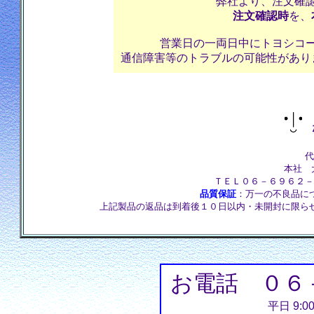
弊社より、注文確
注文確認時
を、
営業日の一両日中にトヨシコ
通信障害等のトラブルの可能性があり
株
代
本社 大
ＴＥＬ０６－６９６２－
品質保証
：万一の不良品に
上記製品の返品は到着後１０日以内・未開封に限ら
お電話 ０６
平日 9:0