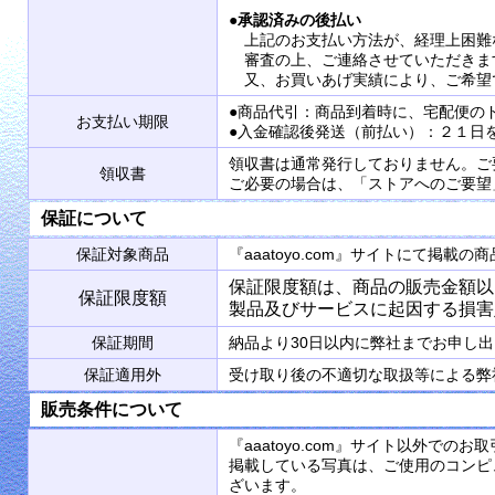
●
承認済みの後払い
上記のお支払い方法が、経理上困難
審査の上、ご連絡させていただきま
又、お買いあげ実績により、ご希望
●商品代引：商品到着時に、宅配便の
お支払い期限
●入金確認後発送（前払い）：２１日
領収書は通常発行しておりません。ご
領収書
ご必要の場合は、「ストアへのご要望
保証について
保証対象商品
『aaatoyo.com』サイトにて掲
保証限度額は、商品の販売金額以
保証限度額
製品及びサービスに起因する損害
保証期間
納品より30日以内に弊社までお申し
保証適用外
受け取り後の不適切な取扱等による弊
販売条件について
『aaatoyo.com』サイト以外で
掲載している写真は、ご使用のコンピ
ざいます。