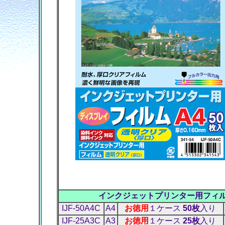
インクジェットプリンター用フィ
IJF-50A4C
A4
お徳用
１ケース
50枚
入り
IJF-25A3C
A3
お徳用
１ケース
25枚
入り