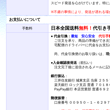
スピード発送を心がけています。特に
※不慮の事情により、発送が遅れる場
お支払いについて
日本全国送料
無料！
代引き
手数料
●
代金引換：
最短 安心安全
代引手
ご注文を承り、商品の準備ができ次
宅配便のドライバーに代金をお支払
尚、代金引換便のお取り扱いは、
現
●
入金確認後発送
（前払い）
注文完了後に送信されるメールに記
銀行振込
：
三井住友銀行 城東支店 当座 ２５５
楽天銀行 ロック支店 普通 ７０１８
PayPay銀行 本店営業部 普通６９
郵便振替
：
口座番号 ００９５０－１－６２９７９