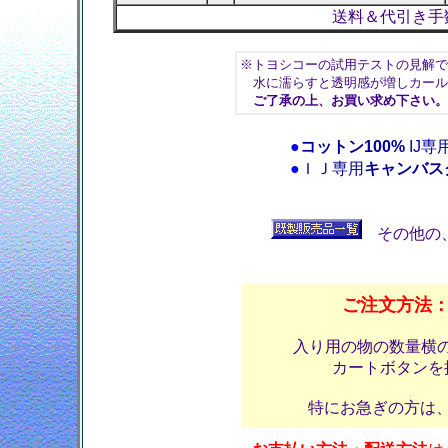
送料＆代引き手
※トヨシコーの試用テストの見解で
水に濡らすと透明感が増しカール
ご了承の上、お買い求め下さい。
●
コットン100%
IJ専
●
ＩＪ専用
キャンバス
その他の
ご注文方法
入り用の物の数量横
カートボタンを
特にお急ぎの方は