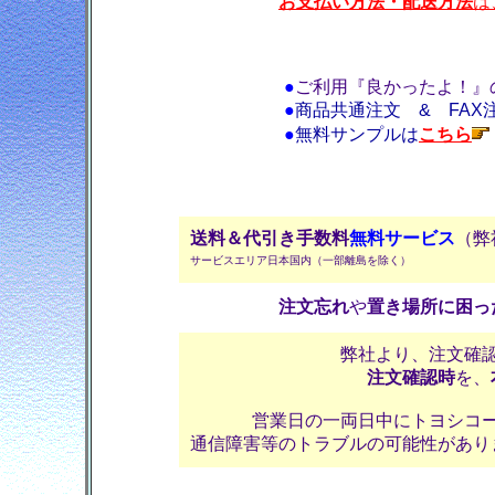
お支払い方法・配送方法
は
●
ご利用『良かったよ！』
●
商品共通注文 & FAX
●
無料サンプルは
こちら
送料＆代引き手数料
無料サービス
（弊
サービスエリア日本国内（一部離島を除く）
注文忘れ
や
置き場所に困っ
弊社より、注文確
注文確認時
を、
営業日の一両日中にトヨシコ
通信障害等のトラブルの可能性があり