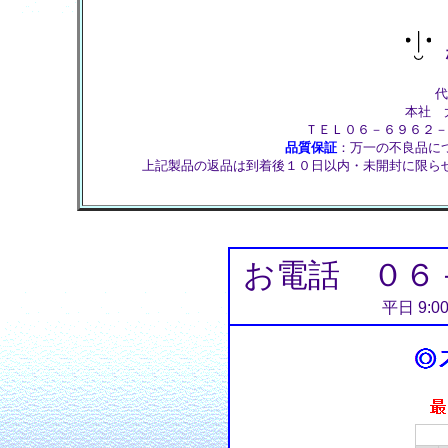
株
代
本社 大
ＴＥＬ０６－６９６２－
品質保証
：万一の不良品に
上記製品の返品は到着後１０日以内・未開封に限ら
お電話 ０６
平日 9:0