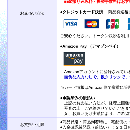
■■
※振り込み料・振替手数料はお客
●
クレジットカード決済
： 商品発送
お支払い方法
ご安心ください。トークン決済を利用
●
Amazon Pay （アマゾンペイ）
Amazonアカウントに登録されて
面倒な入力なしで、数クリックで、
※カード情報はAmazon側で厳重に
●
承認済みの後払い
上記のお支払い方法が、経理上困難
審査の上、ご連絡させていただきま
又、お買いあげ実績により、ご希望
●商品代引：商品到着時に、宅配便の
お支払い期限
●入金確認後発送（前払い）：２１日