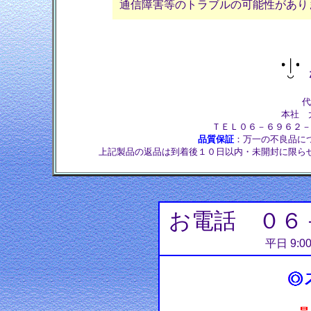
通信障害等のトラブルの可能性があり
株
代
本社 大
ＴＥＬ０６－６９６２－
品質保証
：万一の不良品に
上記製品の返品は到着後１０日以内・未開封に限ら
お電話 ０６
平日 9:0