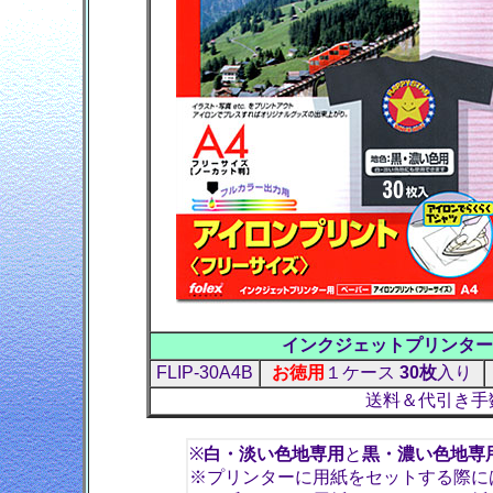
インクジェットプリンター
FLIP-30A4B
お徳用
１ケース
30枚
入り
送料＆代引き手
※
白・淡い色地専用
と
黒・濃い色地専
※プリンターに用紙をセットする際に