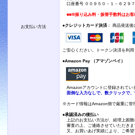
口座番号 ００９５０－１－６２９７９
■■
※振り込み料・振替手数料はお客
●
クレジットカード決済
： 商品発送
お支払い方法
ご安心ください。トークン決済を利用
●
Amazon Pay （アマゾンペイ）
Amazonアカウントに登録されて
面倒な入力なしで、数クリックで、
※カード情報はAmazon側で厳重に
●
承認済みの後払い
上記のお支払い方法が、経理上困難
審査の上、ご連絡させていただきま
又、お買いあげ実績により、ご希望