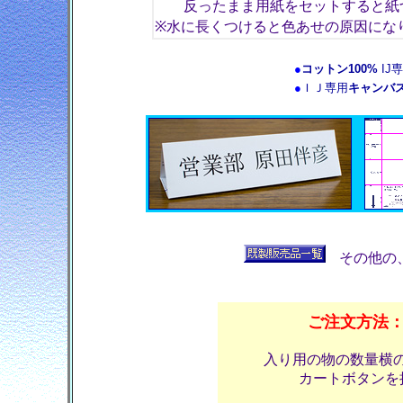
反ったまま用紙をセットすると紙づ
※水に長くつけると色あせの原因にな
●
コットン100%
IJ
●
ＩＪ専用
キャンバ
その他の
ご注文方法
入り用の物の数量横
カートボタンを