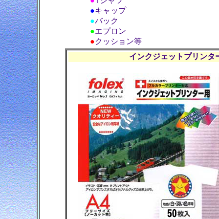
●
Tシャツ
●
キャップ
●
バック
●
エプロン
●
クッション等
インクジェットプリンタ