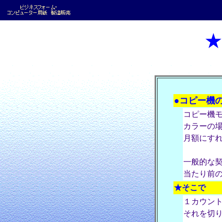
★
●コピー機
コピー機モ
カラーの場
月額にす
一般的な
当たり前
★そこで
１カウン
それを切