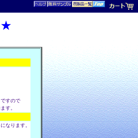
！★
トですので
来ます。
１になります。