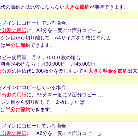
紙代の節約とは比較にならない
大きな節約
が期待できます。
をメインにコピーしている場合、
２分割の用紙
に、A4分を一度に２面分コピーし、
シン目から切り離して、A4サイズを２枚にすれば
ーは
半分に節約
できます。
コピー使用量：月２，０００枚の場合
金@45円なら：月90,000円→月45,000円
２分割
の用紙代1,000枚分を差し引いても
大きく料金を節約
出来
をメインにコピーしている場合、
２分割の用紙
に、A5分を一度に２面分コピーし、
ミシン目から切り離して、２枚にすれば
ーは
半分に節約
できます。
をメインにコピーしている場合、
４分割の用紙
に、A6分を一度に４面分コピーし、